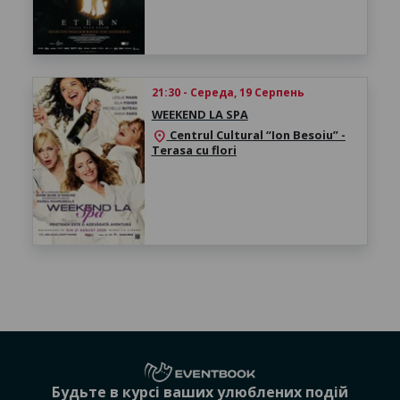
21:30 - Середа, 19 Серпень
WEEKEND LA SPA
Centrul Cultural “Ion Besoiu” -
location_on
Terasa cu flori
Будьте в курсі ваших улюблених подій