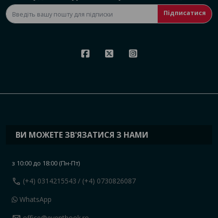
Підписатися
ВИ МОЖЕТЕ ЗВ'ЯЗАТИСЯ З НАМИ
з 10:00 до 18:00 (Пн-Пт)
call
(+4) 0314215543
/ (+4) 0730826087
WhatsApp
office@eventbook.ro