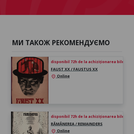
МИ ТАКОЖ РЕКОМЕНДУЄМО
disponibil 72h de la achiziționarea biletului
FAUST XX / FAUSTUS XX
Online
location_on
disponibil 72h de la achiziționarea biletului
RĂMÂNEREA / REMAINDERS
Online
location_on