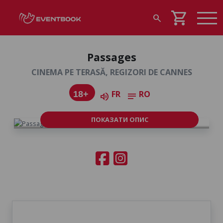
shopping_cart
search
Passages
CINEMA PE TERASĂ, REGIZORI DE CANNES
FR
RO
18+
volume_up
notes
ПОКАЗАТИ ОПИС