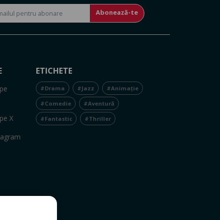
Abonează-te
E
ETICHETE
pe
#Drama
#Jazz
#Animație
#Comedie
#Aventură
pe X
#Fantastic
#Thriller
tagram