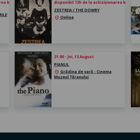
rea biletului
disponibil 72h de la achiziționarea biletului
ZESTREA / THE DOWRY
ILE
Online
location_on
21:00 - Joi, 13 August
PIANUL
Grădina de vară - Cinema
location_on
Muzeul Țăranului