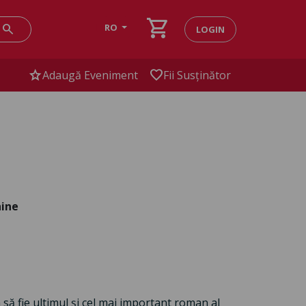
shopping_cart
search
RO
LOGIN
star
favorite
Adaugă Eveniment
Fii Susținător
hine
să fie ultimul și cel mai important roman al