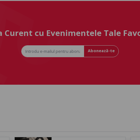
la Curent cu Evenimentele Tale Fav
Abonează-te