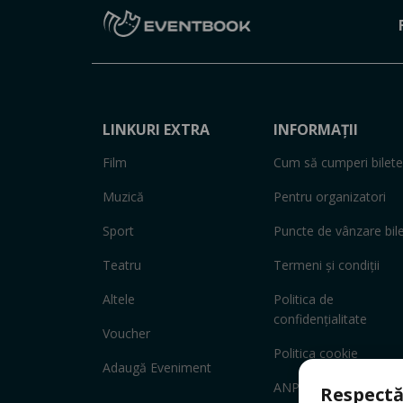
LINKURI EXTRA
INFORMAȚII
Film
Cum să cumperi bilete
Muzică
Pentru organizatori
Sport
Puncte de vânzare bil
Teatru
Termeni și condiții
Altele
Politica de
confidențialitate
Voucher
Politica cookie
Adaugă Eveniment
ANPC
Respectă