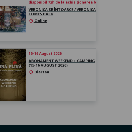
disponibil 72h de la achiziționarea biletului
VERONICA SE ÎNTOARCE / VERONICA
COMES BACK
Online
location_on
15-16 August 2026
ABONAMENT WEEKEND + CAMPING
(15-16 AUGUST 2026)
Biertan
location_on