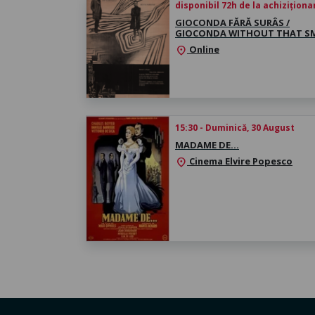
disponibil 72h de la achiziționa
GIOCONDA FĂRĂ SURÂS /
GIOCONDA WITHOUT THAT SM
Online
location_on
15:30 - Duminică, 30 August
MADAME DE…
Cinema Elvire Popesco
location_on