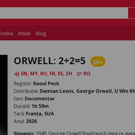
Online
Altele
Blog
ORWELL: 2+2=5
15+
EN, MY, RU, FR, ES, ZH
RO
volume_up
notes
Regizor:
Raoul Peck
Distribuție:
Damian Lewis, George Orwell, U Win K
Gen:
Documentar
Durată:
1h 59m
Țară:
Franța, SUA
Anul:
2026
Sinopsis:
1949. George Orwell finalizează ceea ce avea 