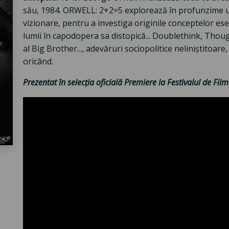
său, 1984. ORWELL: 2+2=5 explorează în profunzime ulti
vizionare, pentru a investiga originile conceptelor ese
lumii în capodopera sa distopică... Doublethink, Tho
al Big Brother..., adevăruri sociopolitice neliniștitoar
oricând.
Prezentat în selecția oficială Premiere la Festivalul de Fi