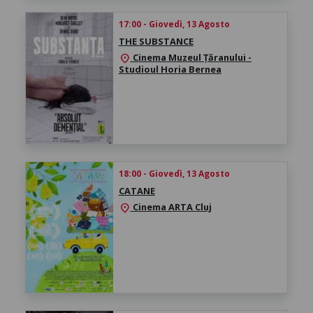
17:00 - Giovedì, 13 Agosto
THE SUBSTANCE
Cinema Muzeul Țăranului -
location_on
Studioul Horia Bernea
18:00 - Giovedì, 13 Agosto
CATANE
Cinema ARTA Cluj
location_on