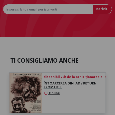
Iscriviti
TI CONSIGLIAMO ANCHE
disponibil 72h de la achiziționarea biletului
ÎNTOARCEREA DIN IAD / RETURN
FROM HELL
Online
location_on