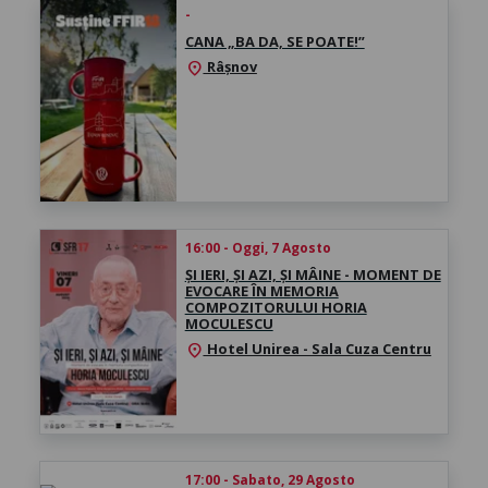
-
CANA „BA DA, SE POATE!”
Râșnov
location_on
16:00 - Oggi, 7 Agosto
ȘI IERI, ȘI AZI, ȘI MÂINE - MOMENT DE
EVOCARE ÎN MEMORIA
COMPOZITORULUI HORIA
MOCULESCU
Hotel Unirea - Sala Cuza Centru
location_on
17:00 - Sabato, 29 Agosto