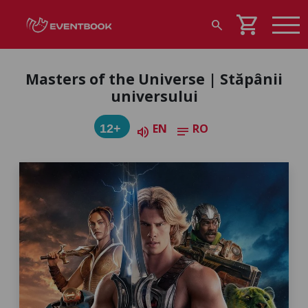
shopping_cart
search
Masters of the Universe | Stăpânii
universului
EN
RO
12+
volume_up
notes