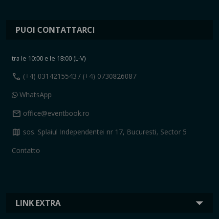
PUOI CONTATTARCI
tra le 10:00 e le 18:00 (L-V)
call
(+4) 0314215543
/ (+4) 0730826087
WhatsApp
mail
office@eventbook.ro
map
sos. Splaiul Independentei nr 17, Bucuresti, Sector 5
Contatto
LINK EXTRA