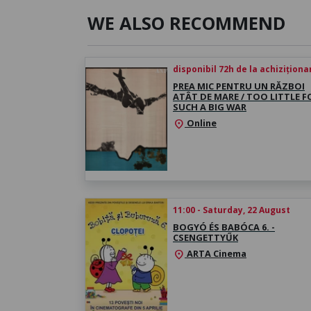
WE ALSO RECOMMEND
disponibil 72h de la achiziționa
PREA MIC PENTRU UN RĂZBOI
ATÂT DE MARE / TOO LITTLE F
SUCH A BIG WAR
Online
location_on
11:00 - Saturday, 22 August
BOGYÓ ÉS BABÓCA 6. -
CSENGETTYŰK
ARTA Cinema
location_on