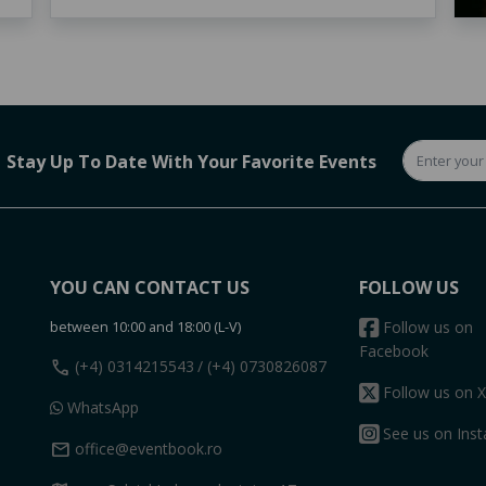
Stay Up To Date With Your Favorite Events
YOU CAN CONTACT US
FOLLOW US
between 10:00 and 18:00 (L-V)
Follow us on
Facebook
call
(+4) 0314215543
/ (+4) 0730826087
Follow us on X
WhatsApp
See us on Ins
mail
office@eventbook.ro