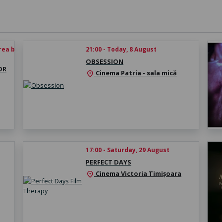
rea biletului
21:00 - Today, 8 August
OBSESSION
OR
Cinema Patria - sala mică
location_on
17:00 - Saturday, 29 August
PERFECT DAYS
Cinema Victoria Timișoara
location_on