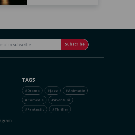
Subscribe
TAGS
#Drama
#Jazz
#Animație
#Comedie
#Aventură
#Fantastic
#Thriller
tagram