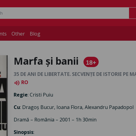
nts
Other
Blog
Marfa și banii
18+
35 DE ANI DE LIBERTATE. SECVENȚE DE ISTORIE PE 
RO
volume_up
Regie
: Cristi Puiu
Cu
: Dragoș Bucur, Ioana Flora, Alexandru Papadopol
Dramă – România – 2001 – 1h 30min
Sinopsis
: