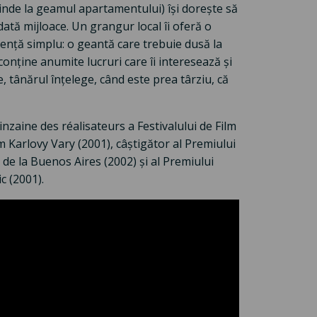
inde la geamul apartamentului) își dorește să
ată mijloace. Un grangur local îi oferă o
nță simplu: o geantă care trebuie dusă la
conține anumite lucruri care îi interesează și
le, tânărul înțelege, când este prea târziu, că
Quinzaine
des réalisateurs a Festivalului de Film
lm Karlovy Vary (2001), câștigător al Premiului
 de la Buenos Aires (2002) și al Premiului
c (2001).