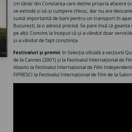
Un tânăr din Constanța care deține propria afacere (v
se extindă și să-și cumpere chioșc, dar nu are deocamd
sumă importantă de bani pentru un transport în apare
București, la o adresă precisă. Se pare însă că geanta 
pe alții. Convins la început că și-a vândut doar servicii
și-a vândut de fapt conștiința.
Festivaluri și premii
: în Selecția oficială a secțiunii 
de la Cannes (2001) și la Festivalul Internațional de Fi
Abasto la Festivalul Internațional de Film Independent
FIPRESCI la Festivalul Internațional de Film de la Saloni