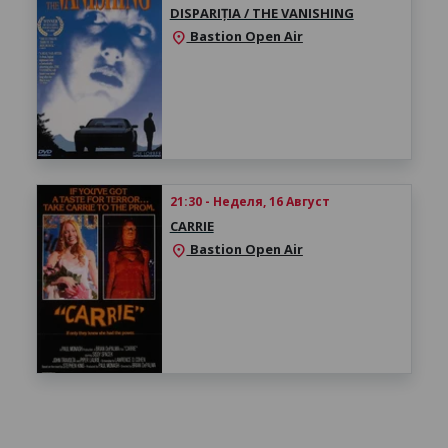
DISPARIȚIA / THE VANISHING
Bastion Open Air
location_on
21:30 - Неделя, 16 Август
CARRIE
Bastion Open Air
location_on