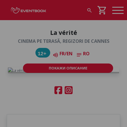
shopping_cart
search
La vérité
CINEMA PE TERASĂ, REGIZORI DE CANNES
FR/EN
RO
12+
volume_up
notes
ПОКАЖИ ОПИСАНИЕ