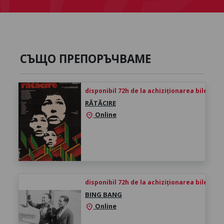
СЪЩО ПРЕПОРЪЧВАМЕ
disponibil 72h de la achiziționarea biletului
RĂTĂCIRE
Online
location_on
disponibil 72h de la achiziționarea biletului
BING BANG
Online
location_on