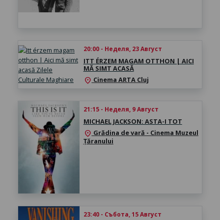
20:00 - Неделя, 23 Август
ITT ÉRZEM MAGAM OTTHON | AICI
MĂ SIMT ACASĂ
Cinema ARTA Cluj
location_on
21:15 - Неделя, 9 Август
MICHAEL JACKSON: ASTA-I TOT
Grădina de vară - Cinema Muzeul
location_on
Țăranului
23:40 - Събота, 15 Август