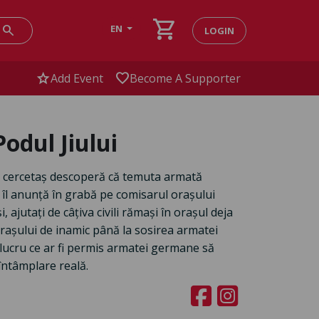
shopping_cart
search
EN
LOGIN
star
favorite
Add Event
Become A Supporter
Podul Jiului
ăr cercetaș descoperă că temuta armată
îl anunță în grabă pe comisarul orașului
, ajutați de câțiva civili rămași în orașul deja
orașului de inamic până la sosirea armatei
 lucru ce ar fi permis armatei germane să
ntâmplare reală.