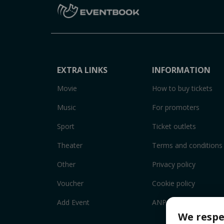
EXTRA LINKS
INFORMATION
Movie
How to buy tickets
Music
For promoters
Sport
Ticket outlets
Theater
Terms and conditions
Other
Privacy policy
Voucher
Cookie policy
Add Event
ANPC
We respe