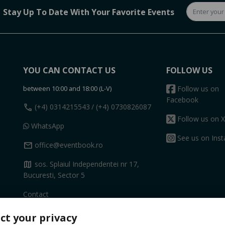
Stay Up To Date With Your Favorite Events
YOU CAN CONTACT US
FOLLOW US
between 10:00 and 18:00 (L-V)
Follow us on
Facebook
call
(+4) 0314215543
/ (+4) 0730826087
Follow us on X
WhatsApp
See us on Ins
mail
office@eventbook.ro
map
sos. Splaiul Independentei nr 17,
Bucuresti, Sector 5
Contact
ct your privacy