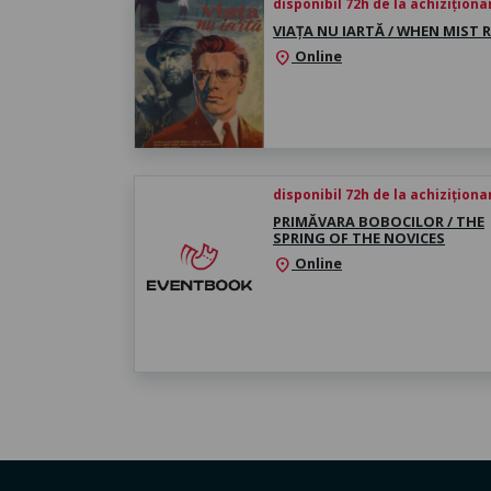
disponibil 72h de la achiziționa
VIAȚA NU IARTĂ / WHEN MIST R
Online
location_on
disponibil 72h de la achiziționa
PRIMĂVARA BOBOCILOR / THE
SPRING OF THE NOVICES
Online
location_on