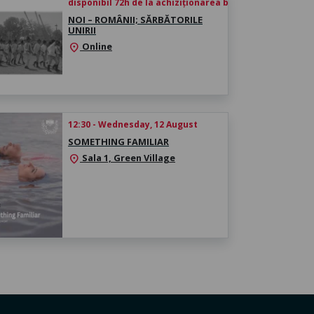
disponibil 72h de la achiziționarea biletului
NOI – ROMÂNII; SĂRBĂTORILE
UNIRII
Online
location_on
12:30 - Wednesday, 12 August
SOMETHING FAMILIAR
Sala 1, Green Village
location_on