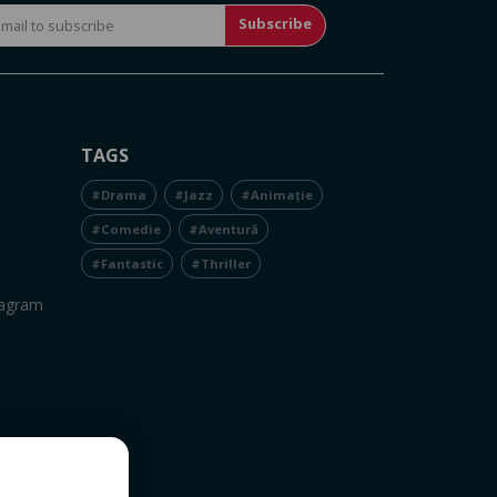
Subscribe
TAGS
#Drama
#Jazz
#Animație
#Comedie
#Aventură
#Fantastic
#Thriller
tagram