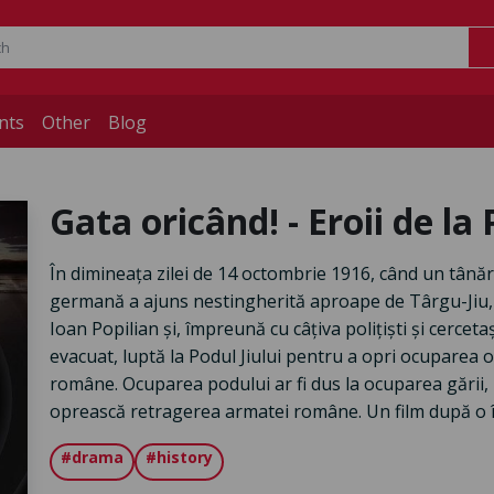
nts
Other
Blog
Gata oricând! - Eroii de la 
În dimineața zilei de 14 octombrie 1916, când un tân
germană a ajuns nestingherită aproape de Târgu-Jiu, 
Ioan Popilian și, împreună cu câțiva polițiști și cercetași
evacuat, luptă la Podul Jiului pentru a opri ocuparea 
române. Ocuparea podului ar fi dus la ocuparea gării,
oprească retragerea armatei române. Un film după o î
#drama
#history