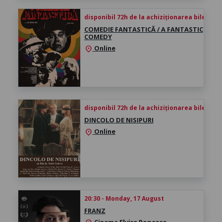
disponibil 72h de la achiziționarea biletului
COMEDIE FANTASTICĂ / A FANTASTIC
COMEDY
Online
location_on
disponibil 72h de la achiziționarea biletului
DINCOLO DE NISIPURI
Online
location_on
20:30 - Monday, 17 August
FRANZ
Cinema Elvire Popesco