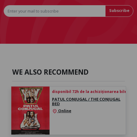
Subscribe
WE ALSO RECOMMEND
disponibil 72h de la achiziționarea biletului
PATUL CONJUGAL / THE CONJUGAL
BED
Online
location_on