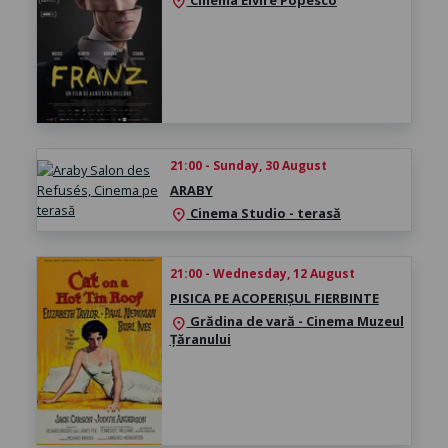
location_on
21:00 - Sunday, 30 August
ARABY
Cinema Studio - terasă
location_on
21:00 - Wednesday, 12 August
PISICA PE ACOPERIȘUL FIERBINTE
Grădina de vară - Cinema Muzeul
location_on
Țăranului