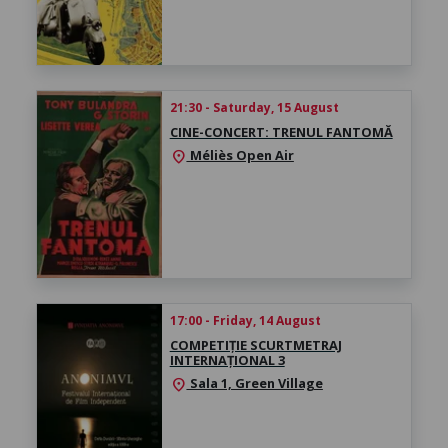
21:30 - Saturday, 15 August
CINE-CONCERT: TRENUL FANTOMĂ
Méliès Open Air
location_on
17:00 - Friday, 14 August
COMPETIȚIE SCURTMETRAJ
INTERNAȚIONAL 3
Sala 1, Green Village
location_on