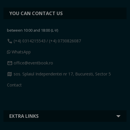
YOU CAN CONTACT US
between 10:00 and 18:00 (L-V)
call
(+4) 0314215543
/ (+4) 0730826087
WhatsApp
mail
office@eventbook.ro
map
sos. Splaiul Independentei nr 17, Bucuresti, Sector 5
Contact
EXTRA LINKS