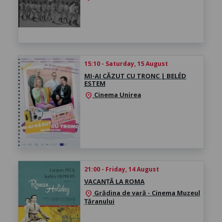
15:10 - Saturday, 15 August
MI-AI CĂZUT CU TRONC | BELÉD
ESTEM
Cinema Unirea
location_on
21:00 - Friday, 14 August
VACANȚĂ LA ROMA
Grădina de vară - Cinema Muzeul
location_on
Țăranului