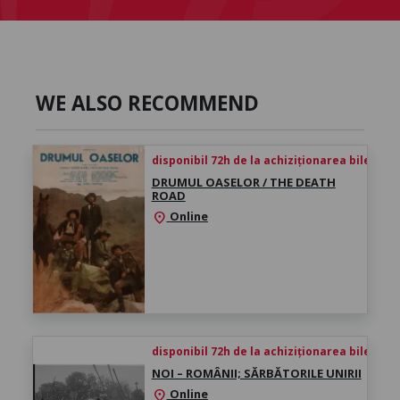
WE ALSO RECOMMEND
disponibil 72h de la achiziționarea biletului
DRUMUL OASELOR / THE DEATH
ROAD
Online
location_on
disponibil 72h de la achiziționarea biletului
NOI – ROMÂNII; SĂRBĂTORILE UNIRII
Online
location_on