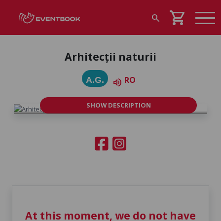
shopping_cart
search
Arhitecții naturii
RO
A.G.
volume_up
SHOW DESCRIPTION
At this moment, we do not have