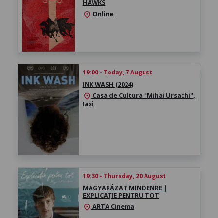
HAWKS
Online
location_on
19:00 - Today, 7 August
INK WASH (2024)
Casa de Cultura "Mihai Ursachi",
location_on
Iasi
19:30 - Thursday, 20 August
MAGYARÁZAT MINDENRE |
EXPLICAȚIE PENTRU TOT
ARTA Cinema
location_on