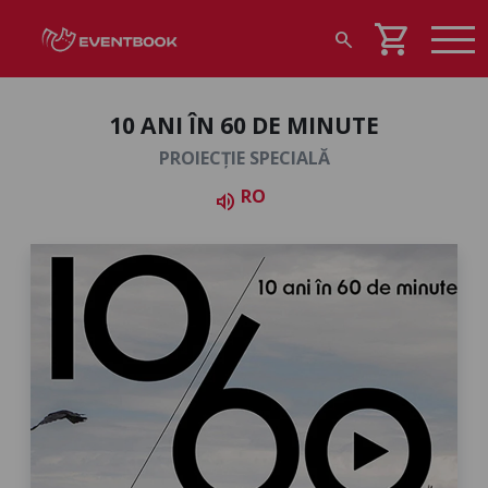
shopping_cart
search
10 ANI ÎN 60 DE MINUTE
PROIECȚIE SPECIALĂ
RO
volume_up