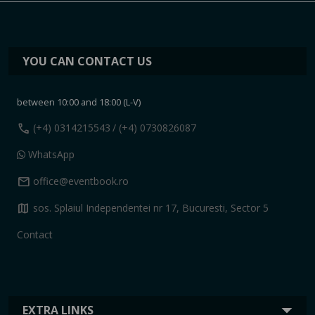
YOU CAN CONTACT US
between 10:00 and 18:00 (L-V)
call
(+4) 0314215543
/ (+4) 0730826087
WhatsApp
mail
office@eventbook.ro
map
sos. Splaiul Independentei nr 17, Bucuresti, Sector 5
Contact
EXTRA LINKS