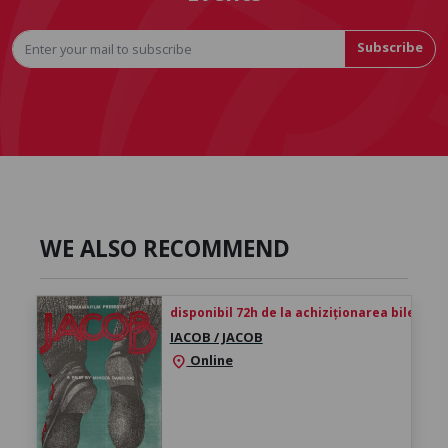
Subscribe
WE ALSO RECOMMEND
disponibil 72h de la achiziționarea biletului
IACOB / JACOB
Online
location_on