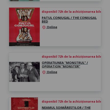
disponibil 72h de la achiziționarea biletului
PATUL CONJUGAL / THE CONJUGAL
BED
Online
location_on
disponibil 72h de la achiziționarea biletului
OPERAȚIUNEA ”MONSTRUL” /
OPERATION ”MONSTER”
Online
location_on
disponibil 72h de la achiziționarea biletului
NEAMUL ȘOIMĂREȘTILOR / THE