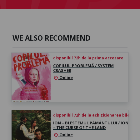
WE ALSO RECOMMEND
disponibil 72h de la prima accesare
COPILUL-PROBLEMĂ / SYSTEM
CRASHER
Online
location_on
disponibil 72h de la achiziționarea biletului
ION – BLESTEMUL PĂMÂNTULUI / ION
– THE CURSE OF THE LAND
Online
location_on