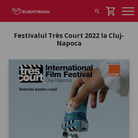
shopping_cart
search
Festivalul Très Court 2022 la Cluj-
Napoca