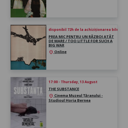
disponibil 72h de la achiziționarea biletului
PREA MIC PENTRU UN RĂZBOI ATÂT
DE MARE / TOO LITTLE FOR SUCH A
BIG WAR
Online
location_on
17:00 - Thursday, 13 August
THE SUBSTANCE
Cinema Muzeul Țăranului -
location_on
Studioul Horia Bernea