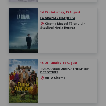
14:45 - Saturday, 15 August
LA GRAZIA / GRAȚIEREA
Cinema Muzeul Țăranului -
location_on
Studioul Horia Bernea
15:00 - Sunday, 16 August
TURMA VEDE URMA / THE SHEEP
DETECTIVES
ARTA Cinema
location_on