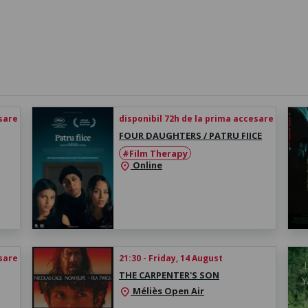
esare
disponibil 72h de la prima accesare
FOUR DAUGHTERS / PATRU FIICE
#Film Therapy
Online
location_on
esare
21:30 - Friday, 14 August
THE CARPENTER'S SON
Méliès Open Air
location_on