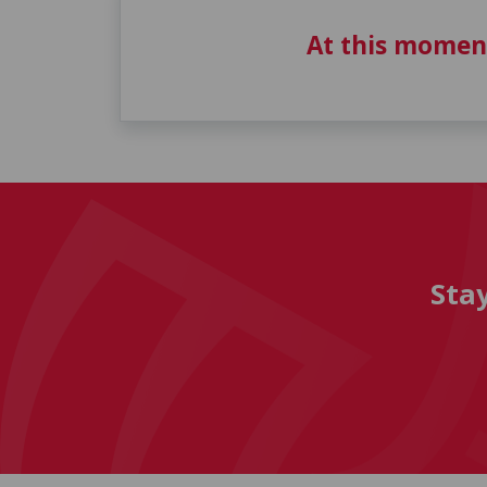
At this momen
Sta