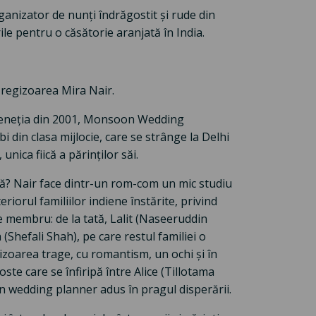
ganizator de nunți îndrăgostit și rude din
le pentru o căsătorie aranjată în India.
regizoarea Mira Nair.
a Veneția din 2001, Monsoon Wedding
i din clasa mijlocie, care se strânge la Delhi
nica fiică a părinților săi.
tă? Nair face dintr-un rom-com un mic studiu
eriorul familiilor indiene înstărite, privind
care membru: de la tată, Lalit (Naseeruddin
 (Shefali Shah), pe care restul familiei o
gizoarea trage, cu romantism, un ochi și în
te care se înfiripă între Alice (Tillotama
 un wedding planner adus în pragul disperării.