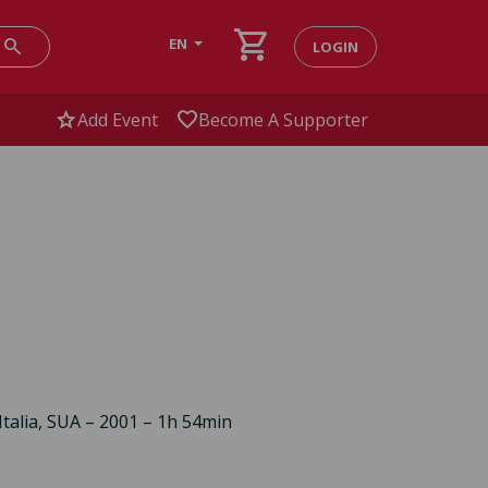
shopping_cart
search
EN
LOGIN
star
favorite
Add Event
Become A Supporter
talia, SUA – 2001 – 1h 54min