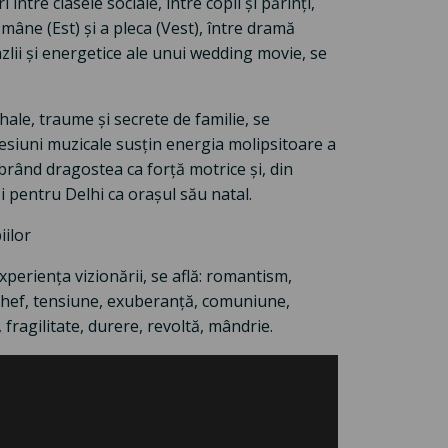
între clasele sociale, între copii și părinți,
ămâne (Est) și a pleca (Vest), între dramă
ii și energetice ale unui wedding movie, se
rhale, traume și secrete de familie, se
resiuni muzicale susțin energia molipsitoare a
ebrând dragostea ca forță motrice și, din
 pentru Delhi ca orașul său natal.
iilor
xperiența vizionării, se află: romantism,
, chef, tensiune, exuberanță, comuniune,
 fragilitate, durere, revoltă, mândrie.