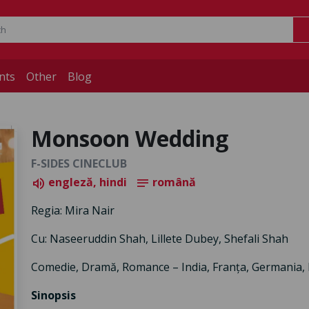
nts
Other
Blog
Monsoon Wedding
F-SIDES CINECLUB
engleză, hindi
română
volume_up
notes
Regia: Mira Nair
Cu: Naseeruddin Shah, Lillete Dubey, Shefali Shah
Comedie, Dramă, Romance – India, Franța, Germania, I
Sinopsis