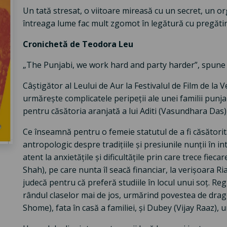
Un tată stresat, o viitoare mireasă cu un secret, un or
întreaga lume fac mult zgomot în legătură cu pregătiri
Cronichetă de Teodora Leu
„The Punjabi, we work hard and party harder”, spune 
Câștigător al Leului de Aur la Festivalul de Film de l
urmărește complicatele peripeții ale unei familii punjab
pentru căsătoria aranjată a lui Aditi (Vasundhara Das), u
Ce înseamnă pentru o femeie statutul de a fi căsători
antropologic despre tradițiile și presiunile nunții în int
atent la anxietățile și dificultățile prin care trece fie
Shah), pe care nunta îl seacă financiar, la verișoara Ria
judecă pentru că preferă studiile în locul unui soț. Re
rândul claselor mai de jos, urmărind povestea de dragos
Shome), fata în casă a familiei, și Dubey (Vijay Raaz),