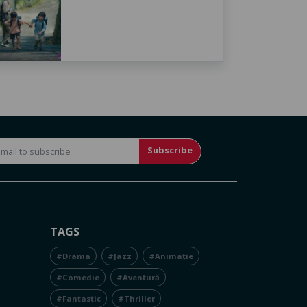
Subscribe
TAGS
#Drama
#Jazz
#Animație
#Comedie
#Aventură
#Fantastic
#Thriller