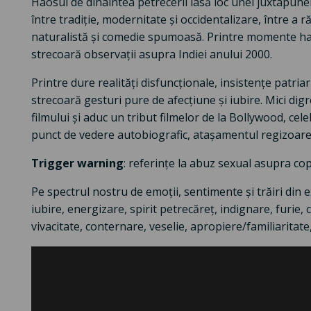
Haosul de dinaintea petrecerii lasă loc unei juxtapuneri 
între tradiție, modernitate și occidentalizare, între a r
naturalistă și comedie spumoasă. Printre momente hazl
strecoară observații asupra Indiei anului 2000.
Printre dure realități disfuncționale, insistențe patria
strecoară gesturi pure de afecțiune și iubire. Mici dig
filmului și aduc un tribut filmelor de la Bollywood, cel
punct de vedere autobiografic, atașamentul regizoarei
Trigger warning
: referințe la abuz sexual asupra cop
Pe spectrul nostru de emoții, sentimente și trăiri din e
iubire, energizare, spirit petrecăreț, indignare, furie
vivacitate, conternare, veselie, apropiere/familiaritate,