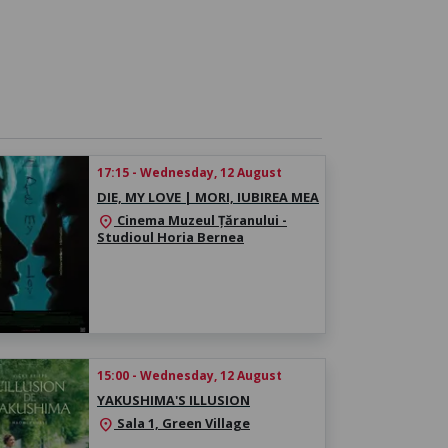
17:15 - Wednesday, 12 August
DIE, MY LOVE | MORI, IUBIREA MEA
Cinema Muzeul Țăranului -
location_on
Studioul Horia Bernea
15:00 - Wednesday, 12 August
YAKUSHIMA'S ILLUSION
Sala 1, Green Village
location_on