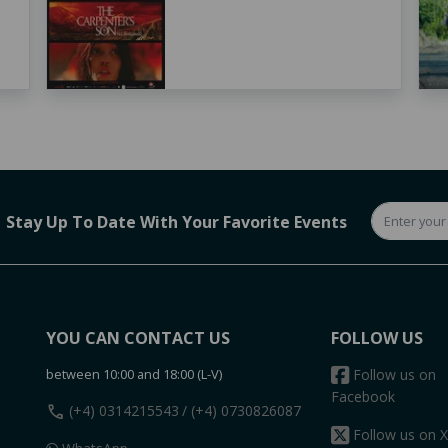
Stay Up To Date With Your Favorite Events
YOU CAN CONTACT US
FOLLOW US
between 10:00 and 18:00 (L-V)
Follow us on
Facebook
call
(+4) 0314215543
/ (+4) 0730826087
Follow us on X