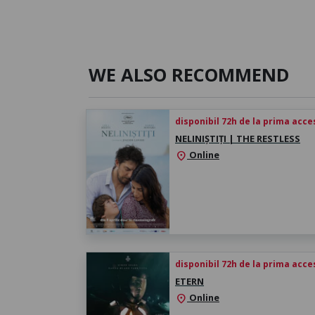
WE ALSO RECOMMEND
disponibil 72h de la prima acc
NELINIȘTIȚI | THE RESTLESS
Online
location_on
disponibil 72h de la prima acc
ETERN
Online
location_on