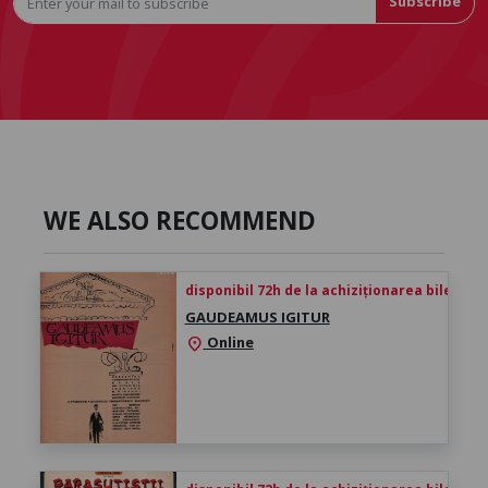
Subscribe
WE ALSO RECOMMEND
disponibil 72h de la achiziționarea biletului
GAUDEAMUS IGITUR
Online
location_on