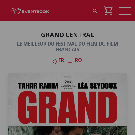
shopping_cart
search
GRAND CENTRAL
LE MEILLEUR DU FESTIVAL DU FILM DU FILM
FRANCAIS
FR
RO
volume_up
notes