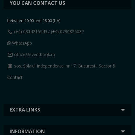
YOU CAN CONTACT US
between 10:00 and 18:00 (L-V)
call
(+4) 0314215543
/ (+4) 0730826087
WhatsApp
mail
office@eventbook.ro
map
sos. Splaiul Independentei nr 17, Bucuresti, Sector 5
Contact
EXTRA LINKS
INFORMATION