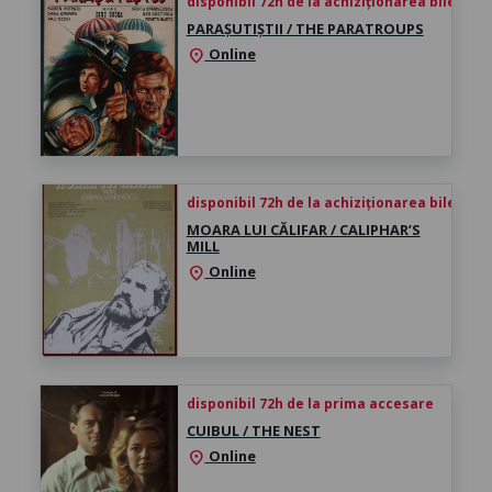
disponibil 72h de la achiziționarea biletului
PARAȘUTIȘTII / THE PARATROUPS
Online
location_on
disponibil 72h de la achiziționarea biletului
MOARA LUI CĂLIFAR / CALIPHAR’S
MILL
Online
location_on
disponibil 72h de la prima accesare
CUIBUL / THE NEST
Online
location_on