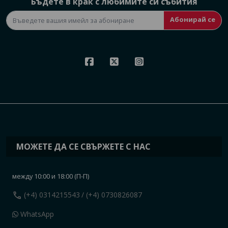
Бъдете в крак с любимите си събития
Абонирай се
МОЖЕТЕ ДА СЕ СВЪРЖЕТЕ С НАС
между 10:00 и 18:00 (П-П)
call
(+4) 0314215543
/ (+4) 0730826087
WhatsApp