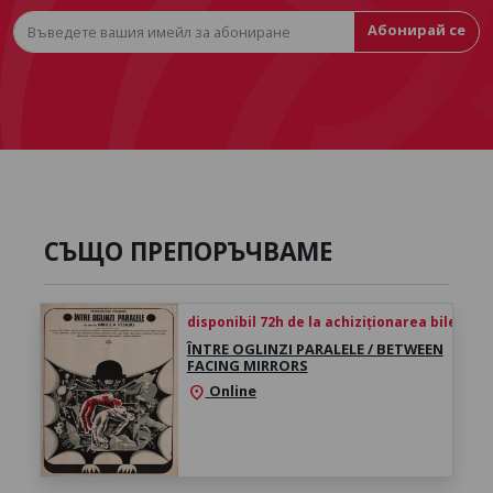
Абонирай се
СЪЩО ПРЕПОРЪЧВАМЕ
disponibil 72h de la achiziționarea biletului
ÎNTRE OGLINZI PARALELE / BETWEEN
FACING MIRRORS
Online
location_on