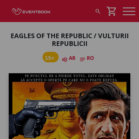
shopping_cart
search
EAGLES OF THE REPUBLIC / VULTURII
REPUBLICII
AR
RO
15+
volume_up
notes