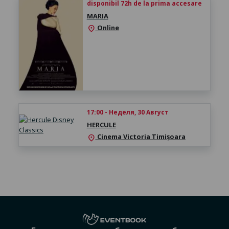
disponibil 72h de la prima accesare
MARIA
Online
location_on
17:00 - Неделя, 30 Август
HERCULE
Cinema Victoria Timișoara
location_on