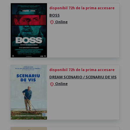
disponibil 72h de la prima accesare
BOSS
Online
location_on
disponibil 72h de la prima accesare
DREAM SCENARIO / SCENARIU DE VIS
Online
location_on