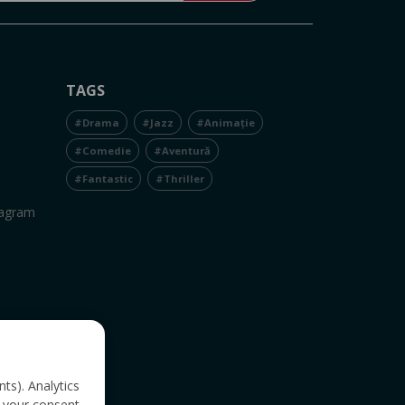
TAGS
#Drama
#Jazz
#Animație
#Comedie
#Aventură
#Fantastic
#Thriller
tagram
nts). Analytics
 your consent.