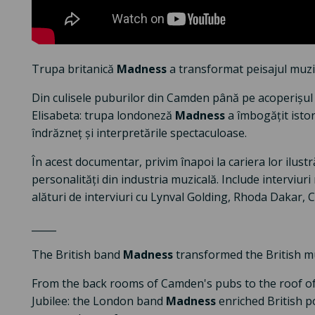
Trupa britanică
Madness
a transformat peisajul muzic
Din culisele puburilor din Camden până pe acoperișul 
Elisabeta: trupa londoneză
Madness
a îmbogățit istor
îndrăzneț și interpretările spectaculoase.
În acest documentar, privim înapoi la cariera lor ilustr
personalități din industria muzicală. Include interviur
alături de interviuri cu Lynval Golding, Rhoda Dakar, Cli
_____
The British band
Madness
transformed the British mu
From the back rooms of Camden's pubs to the roof o
Jubilee: the London band
Madness
enriched British p