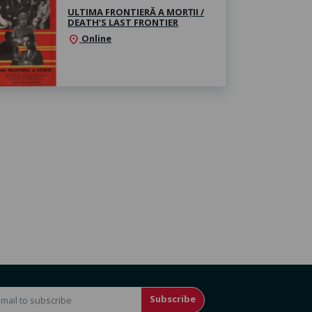
ULTIMA FRONTIERĂ A MORȚII /
DEATH’S LAST FRONTIER
Online
location_on
Subscribe