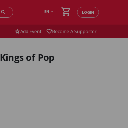
shopping_cart
search
EN
LOGIN
star
favorite
Add Event
Become A Supporter
 Kings of Pop