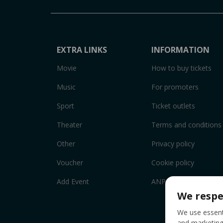
EXTRA LINKS
INFORMATION
Movie
How to buy tickets
Music
For promoters
Sport
Ticket outlets
Theater
Terms and conditions
Other
Privacy policy
Voucher
Cookie policy
Add Event
ANPC
We respe
We use essenti
and marketing