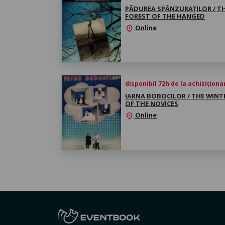
PĂDUREA SPÂNZURAȚILOR / T
FOREST OF THE HANGED
Online
location_on
disponibil 72h de la achiziționa
IARNA BOBOCILOR / THE WINT
OF THE NOVICES
Online
location_on