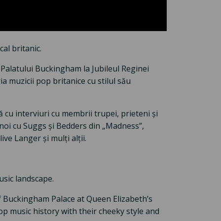
al britanic.
Palatului Buckingham la Jubileul Reginei
ia muzicii pop britanice cu stilul său
ă cu interviuri cu membrii trupei, prieteni și
i noi cu Suggs și Bedders din „Madness”,
ve Langer și mulți alții.
sic landscape.
f Buckingham Palace at Queen Elizabeth’s
op music history with their cheeky style and