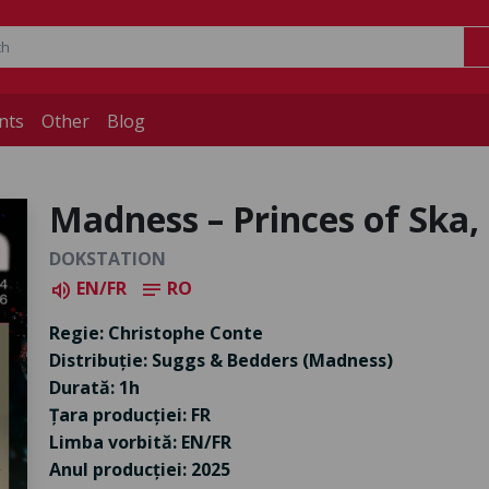
nts
Other
Blog
Madness – Princes of Ska,
DOKSTATION
EN/FR
RO
volume_up
notes
Regie: Christophe Conte
Distribuție: Suggs & Bedders (Madness)
Durată: 1h
Țara producției: FR
Limba vorbită: EN/FR
Anul producției: 2025