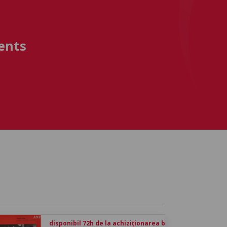
ents
disponibil 72h de la achiziționarea biletului