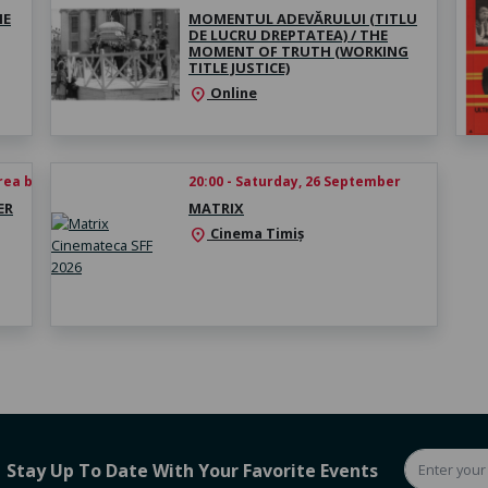
HE
MOMENTUL ADEVĂRULUI (TITLU
DE LUCRU DREPTATEA) / THE
MOMENT OF TRUTH (WORKING
TITLE JUSTICE)
Online
location_on
rea biletului
20:00 - Saturday, 26 September
ER
MATRIX
Cinema Timiș
location_on
Stay Up To Date With Your Favorite Events