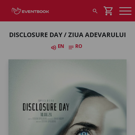
shopping_cart
search
DISCLOSURE DAY / ZIUA ADEVARULUI
EN
RO
volume_up
notes