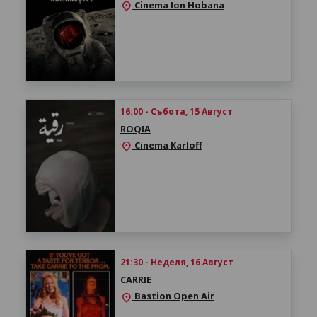
Cinema Ion Hobana
location_on
16:00 - Събота, 15 Август
ROQIA
Cinema Karloff
location_on
21:30 - Неделя, 16 Август
CARRIE
Bastion Open Air
location_on