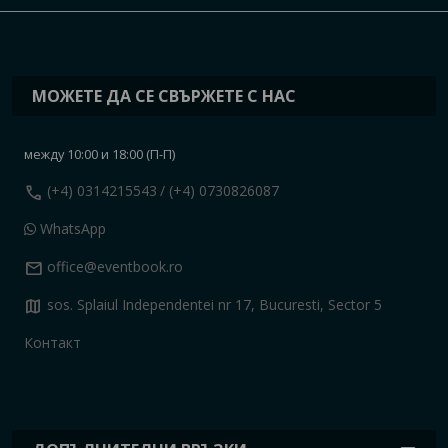
МОЖЕТЕ ДА СЕ СВЪРЖЕТЕ С НАС
между 10:00 и 18:00 (П-П)
call
(+4) 0314215543
/ (+4) 0730826087
WhatsApp
mail
office@eventbook.ro
map
sos. Splaiul Independentei nr 17, Bucuresti, Sector 5
Контакт