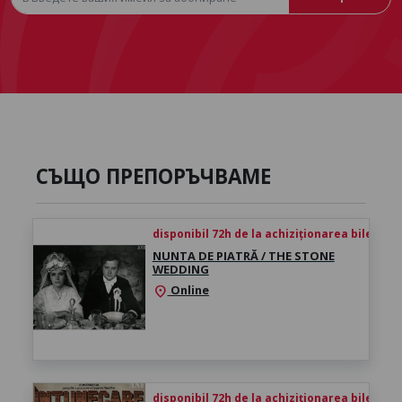
СЪЩО ПРЕПОРЪЧВАМЕ
disponibil 72h de la achiziționarea biletului
NUNTA DE PIATRĂ / THE STONE
WEDDING
Online
location_on
disponibil 72h de la achiziționarea biletului