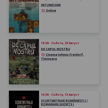
INTUNECARE
Online
location_on
18:00 - Събота, 29 Август
DE CAPUL NOSTRU
Cinema Johnny Freidorf,
location_on
Timișoara
16:00 - Събота, 15 Август
SCURTMETRAJE ROMÂNEȘTI I /
ROMANIAN SHORTS I