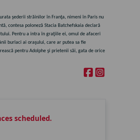
ata şederii străinilor în Franţa, nimeni în Paris nu
antă, contesa poloneză Stacia Batchefskaia declară
ului. Pentru a intra în graţiile ei, omul de afaceri
i burlaci ai oraşului, care ar putea sa fie
ească pentru Adolphe şi prietenii săi, gata de orice
ces scheduled.