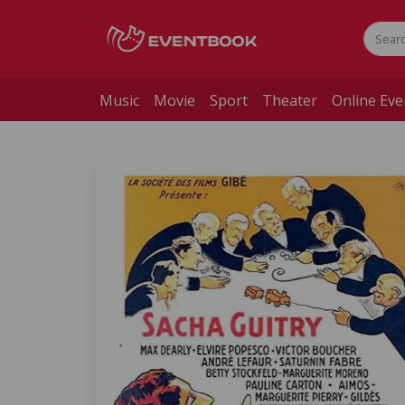
Music
Movie
Sport
Theater
Online Eve