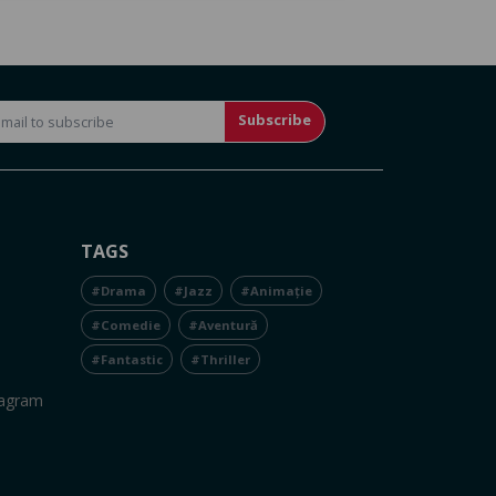
Subscribe
TAGS
#Drama
#Jazz
#Animație
#Comedie
#Aventură
#Fantastic
#Thriller
tagram