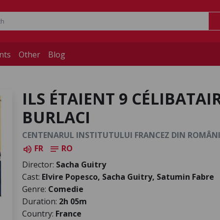
nts
Other
Blog
ILS ÉTAIENT 9 CÉLIBATAI
BURLACI
CENTENARUL INSTITUTULUI FRANCEZ DIN ROMÂN
FR
RO
volume_up
notes
Director:
Sacha Guitry
Cast:
Elvire Popesco, Sacha Guitry, Satumin Fabre
Genre:
Comedie
Duration:
2h 05m
Country:
France