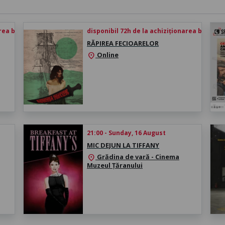
rea biletului
disponibil 72h de la achiziționarea biletului
RĂPIREA FECIOARELOR
Online
location_on
21:00 - Sunday, 16 August
MIC DEJUN LA TIFFANY
Grădina de vară - Cinema
location_on
Muzeul Țăranului