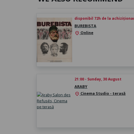
disponibil 72h de la achiziționa
BUREBISTA
Online
location_on
21:00 - Sunday, 30 August
ARABY
Cinema Studio - terasă
location_on