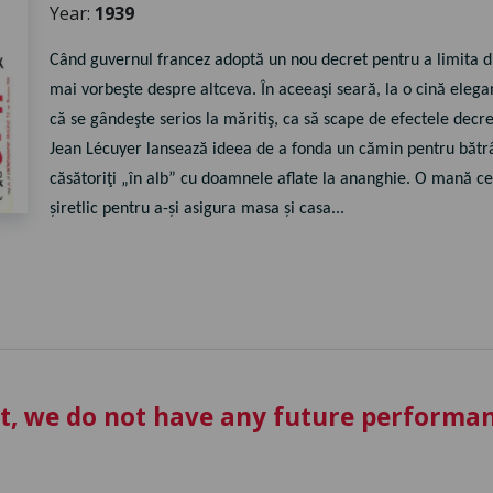
Year:
1939
Când guvernul francez adoptă un nou decret pentru a limita dur
mai vorbeşte despre altceva. În aceeaşi seară, la o cină eleg
că se gândeşte serios la măritiş, ca să scape de efectele decret
Jean Lécuyer lansează ideea de a fonda un cămin pentru bătrâni
căsătoriţi „în alb” cu doamnele aflate la ananghie. O mană cer
șiretlic pentru a-și asigura masa și casa...
t, we do not have any future performan