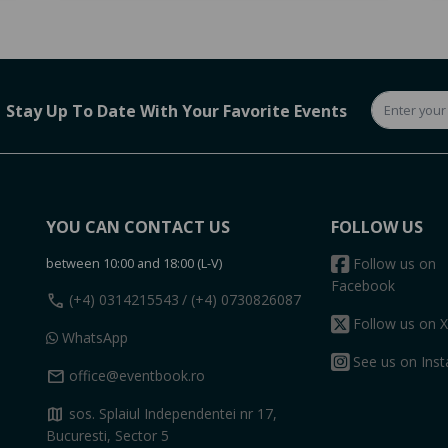
Stay Up To Date With Your Favorite Events
YOU CAN CONTACT US
FOLLOW US
between 10:00 and 18:00 (L-V)
Follow us on
Facebook
call
(+4) 0314215543
/ (+4) 0730826087
Follow us on X
WhatsApp
See us on Ins
mail
office@eventbook.ro
map
sos. Splaiul Independentei nr 17,
Bucuresti, Sector 5