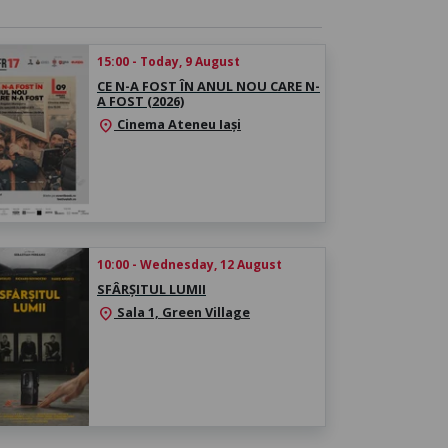
15:00 - Today, 9 August
CE N-A FOST ÎN ANUL NOU CARE N-
A FOST (2026)
Cinema Ateneu Iași
location_on
10:00 - Wednesday, 12 August
SFÂRȘITUL LUMII
Sala 1, Green Village
location_on