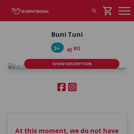
shopping_cart
search
Buni Tuni
RO
3+
volume_up
SHOW DESCRIPTION
At this moment, we do not have