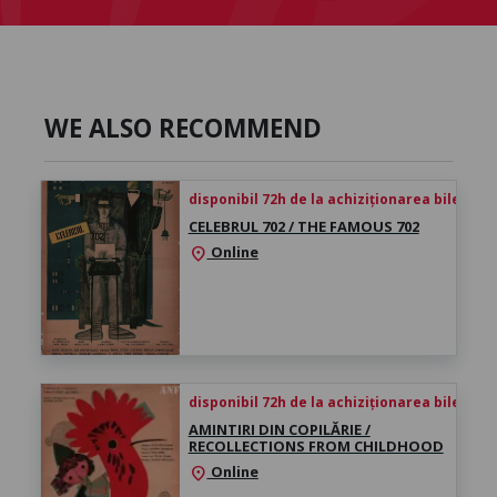
WE ALSO RECOMMEND
disponibil 72h de la achiziționarea biletului
CELEBRUL 702 / THE FAMOUS 702
Online
location_on
disponibil 72h de la achiziționarea biletului
AMINTIRI DIN COPILĂRIE /
RECOLLECTIONS FROM CHILDHOOD
Online
location_on