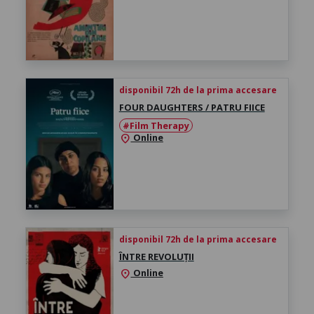
disponibil 72h de la prima accesare
FOUR DAUGHTERS / PATRU FIICE
#Film Therapy
Online
location_on
disponibil 72h de la prima accesare
ÎNTRE REVOLUȚII
Online
location_on