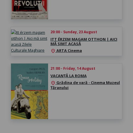
20:00 - Sunday, 23 August
ITT ÉRZEM MAGAM OTTHON | AICI
MĂ SIMT ACASĂ
ARTA Cinema
location_on
21:00 - Friday, 14 August
VACANȚĂ LA ROMA
Grădina de vară - Cinema Muzeul
location_on
Țăranului