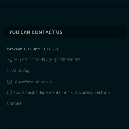
YOU CAN CONTACT US
between 10:00 and 18:00 (L-V)
call
(+4) 0314215543
/ (+4) 0730826087
WhatsApp
mail
office@eventbook.ro
map
sos. Splaiul Independentei nr 17, Bucuresti, Sector 5
Contact