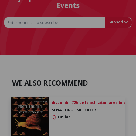
Events
Subscribe
WE ALSO RECOMMEND
disponibil 72h de la achiziționarea biletului
SENATORUL MELCILOR
Online
location_on