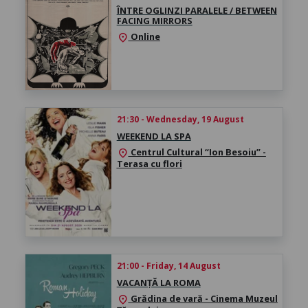
ÎNTRE OGLINZI PARALELE / BETWEEN
FACING MIRRORS
Online
location_on
21:30 - Wednesday, 19 August
WEEKEND LA SPA
Centrul Cultural “Ion Besoiu” -
location_on
Terasa cu flori
21:00 - Friday, 14 August
VACANȚĂ LA ROMA
Grădina de vară - Cinema Muzeul
location_on