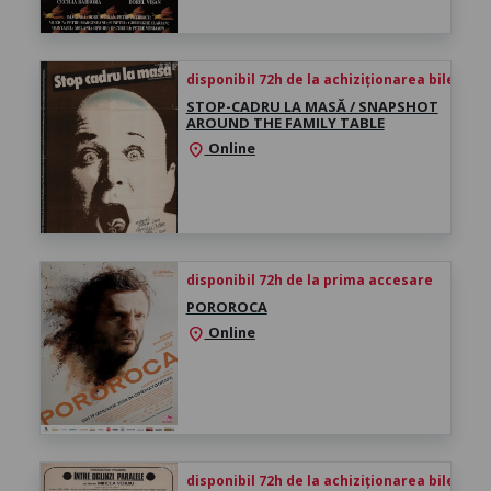
disponibil 72h de la achiziționarea biletului
STOP-CADRU LA MASĂ / SNAPSHOT
AROUND THE FAMILY TABLE
Online
location_on
disponibil 72h de la prima accesare
POROROCA
Online
location_on
disponibil 72h de la achiziționarea biletului