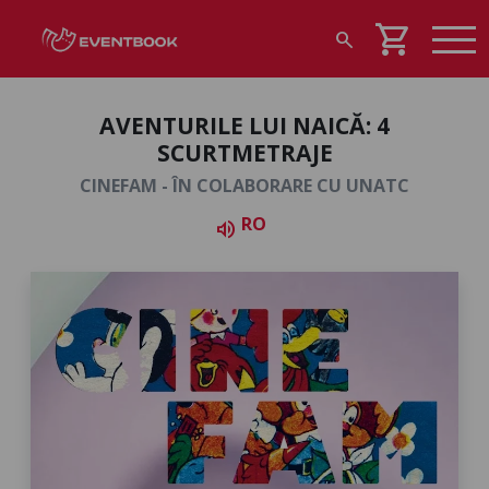
shopping_cart
search
AVENTURILE LUI NAICĂ: 4
SCURTMETRAJE
CINEFAM - ÎN COLABORARE CU UNATC
RO
volume_up