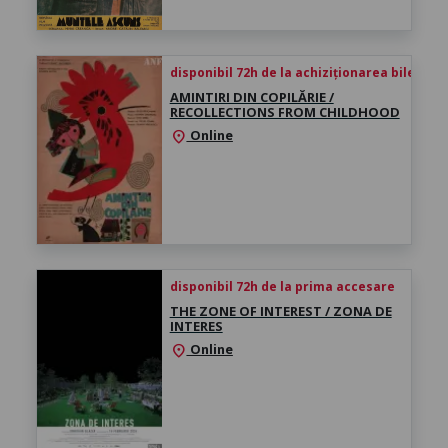
disponibil 72h de la achiziționarea biletului
AMINTIRI DIN COPILĂRIE /
RECOLLECTIONS FROM CHILDHOOD
Online
location_on
disponibil 72h de la prima accesare
THE ZONE OF INTEREST / ZONA DE
INTERES
Online
location_on