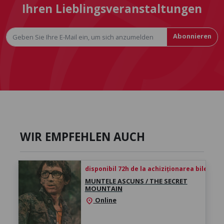
Ihren Lieblingsveranstaltungen
Abonnieren
WIR EMPFEHLEN AUCH
disponibil 72h de la achiziționarea biletului
MUNTELE ASCUNS / THE SECRET
MOUNTAIN
Online
location_on