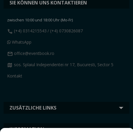
SIE KÖNNEN UNS KONTAKTIEREN
zwischen 10:00 und 18:00 Uhr (Mo-Fr)
call
(+4) 0314215543
/ (+4) 0730826087
WhatsApp
mail
office@eventbook.ro
map
sos. Splaiul Independentei nr 17, Bucuresti, Sector 5
Kontakt
ZUSÄTZLICHE LINKS
INFORMATION