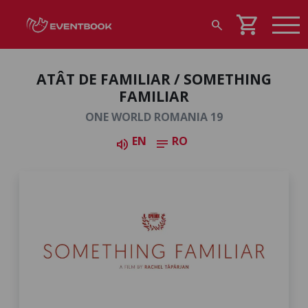
shopping_cart
search
ATÂT DE FAMILIAR / SOMETHING
FAMILIAR
ONE WORLD ROMANIA 19
EN
RO
volume_up
notes