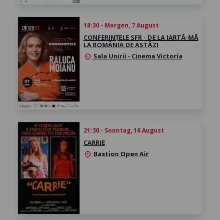
18:30 - Morgen, 7 August
CONFERINȚELE SFR - DE LA IARTĂ-MĂ
LA ROMÂNIA DE ASTĂZI
Sala Unirii - Cinema Victoria
location_on
21:30 - Sonntag, 16 August
CARRIE
Bastion Open Air
location_on