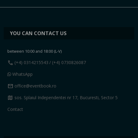
YOU CAN CONTACT US
between 10:00 and 18:00 (L-V)
call
(+4) 0314215543
/ (+4) 0730826087
WhatsApp
mail
office@eventbook.ro
map
sos. Splaiul Independentei nr 17, Bucuresti, Sector 5
Contact