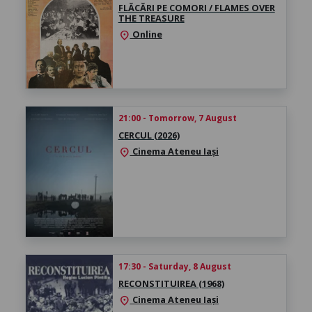
FLĂCĂRI PE COMORI / FLAMES OVER
THE TREASURE
Online
location_on
21:00 - Tomorrow, 7 August
CERCUL (2026)
Cinema Ateneu Iași
location_on
17:30 - Saturday, 8 August
RECONSTITUIREA (1968)
Cinema Ateneu Iași
location_on