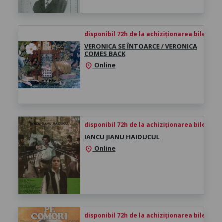
disponibil 72h de la achiziționarea biletului
VERONICA SE ÎNTOARCE / VERONICA
COMES BACK
Online
location_on
disponibil 72h de la achiziționarea biletului
IANCU JIANU HAIDUCUL
Online
location_on
disponibil 72h de la achiziționarea biletului