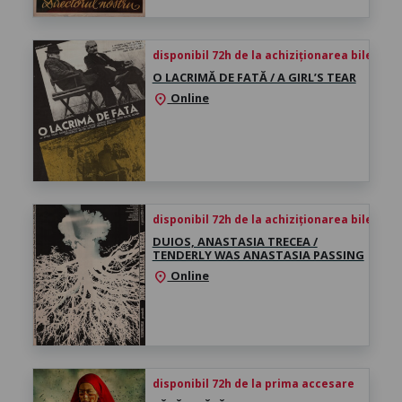
disponibil 72h de la achiziționarea biletului
O LACRIMĂ DE FATĂ / A GIRL’S TEAR
Online
location_on
disponibil 72h de la achiziționarea biletului
DUIOS, ANASTASIA TRECEA /
TENDERLY WAS ANASTASIA PASSING
Online
location_on
disponibil 72h de la prima accesare