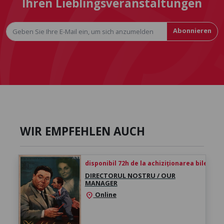
Ihren Lieblingsveranstaltungen
Abonnieren
WIR EMPFEHLEN AUCH
disponibil 72h de la achiziționarea biletului
DIRECTORUL NOSTRU / OUR
MANAGER
Online
location_on