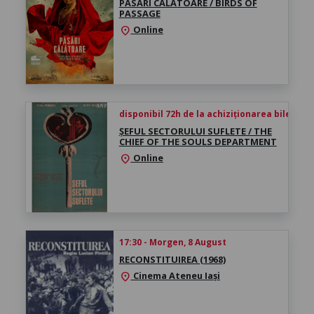
PĂSĂRI CĂLĂTOARE / BIRDS OF
PASSAGE
Online
location_on
disponibil 72h de la achiziționarea biletului
ȘEFUL SECTORULUI SUFLETE / THE
CHIEF OF THE SOULS DEPARTMENT
Online
location_on
17:30 - Morgen, 8 August
RECONSTITUIREA (1968)
Cinema Ateneu Iași
location_on