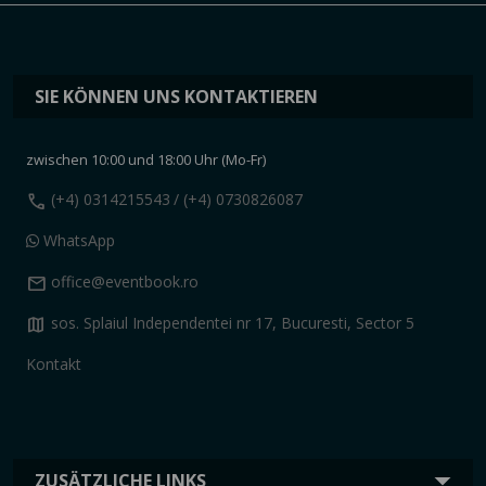
SIE KÖNNEN UNS KONTAKTIEREN
zwischen 10:00 und 18:00 Uhr (Mo-Fr)
call
(+4) 0314215543
/ (+4) 0730826087
WhatsApp
mail
office@eventbook.ro
map
sos. Splaiul Independentei nr 17, Bucuresti, Sector 5
Kontakt
ZUSÄTZLICHE LINKS