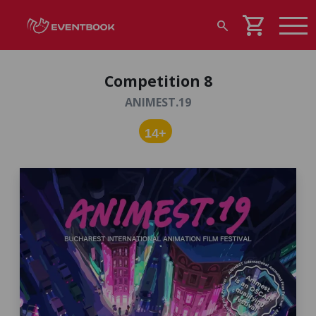
shopping_cart
search
Competition 8
ANIMEST.19
14+