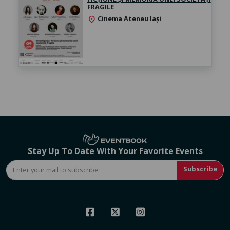
FRAGILE
Cinema Ateneu Iași
location_on
Stay Up To Date With Your Favorite Events
Subscribe