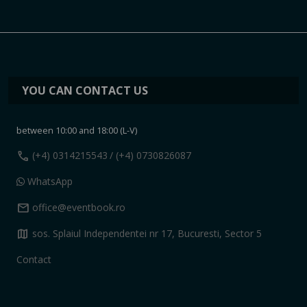
YOU CAN CONTACT US
between 10:00 and 18:00 (L-V)
call
(+4) 0314215543
/ (+4) 0730826087
WhatsApp
mail
office@eventbook.ro
map
sos. Splaiul Independentei nr 17, Bucuresti, Sector 5
Contact