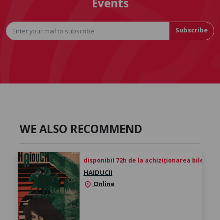
Events
Subscribe
WE ALSO RECOMMEND
disponibil 72h de la achiziționarea biletului
HAIDUCII
Online
location_on