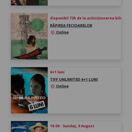
disponibil 72h de la achiziționarea biletului
RĂPIREA FECIOARELOR
Online
location_on
6+1 luni
TIFF UNLIMITED 6+1 LUNI
Online
location_on
16:00 - Sunday, 9 August