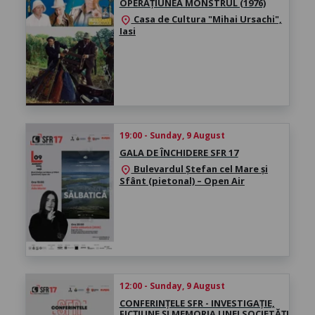
OPERAȚIUNEA MONSTRUL (1976)
Casa de Cultura "Mihai Ursachi",
location_on
Iasi
19:00 - Sunday, 9 August
GALA DE ÎNCHIDERE SFR 17
Bulevardul Ștefan cel Mare și
location_on
Sfânt (pietonal) – Open Air
12:00 - Sunday, 9 August
CONFERINȚELE SFR - INVESTIGAȚIE,
FICȚIUNE ȘI MEMORIA UNEI SOCIETĂȚI