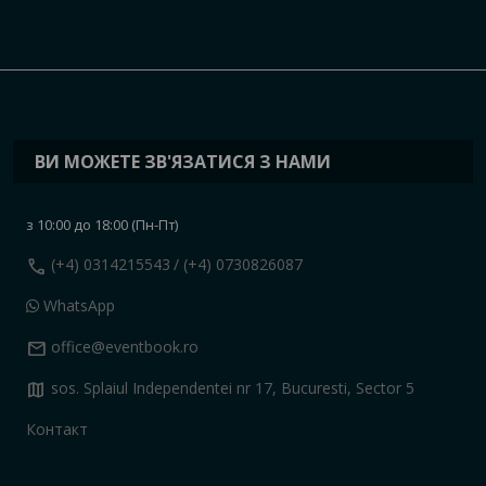
ВИ МОЖЕТЕ ЗВ'ЯЗАТИСЯ З НАМИ
з 10:00 до 18:00 (Пн-Пт)
call
(+4) 0314215543
/ (+4) 0730826087
WhatsApp
mail
office@eventbook.ro
map
sos. Splaiul Independentei nr 17, Bucuresti, Sector 5
Контакт