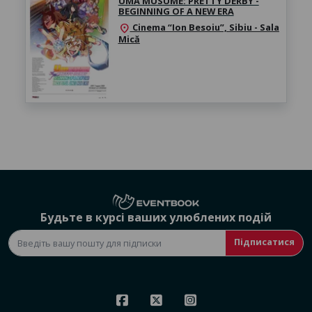
UMA MUSUME: PRETTY DERBY -
BEGINNING OF A NEW ERA
Cinema “Ion Besoiu”, Sibiu - Sala
location_on
Mică
Будьте в курсі ваших улюблених подій
Підписатися