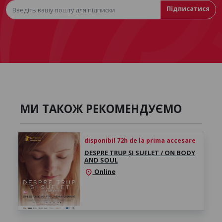
Підписатися
МИ ТАКОЖ РЕКОМЕНДУЄМО
disponibil 72h de la prima accesare
DESPRE TRUP ȘI SUFLET / ON BODY
AND SOUL
Online
location_on