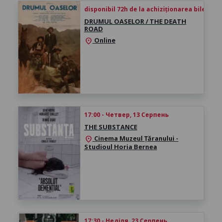
disponibil 72h de la achiziționarea biletului
DRUMUL OASELOR / THE DEATH
ROAD
Online
location_on
17:00 - Четвер, 13 Серпень
THE SUBSTANCE
Cinema Muzeul Țăranului -
location_on
Studioul Horia Bernea
17:30 - Неділя, 23 Серпень