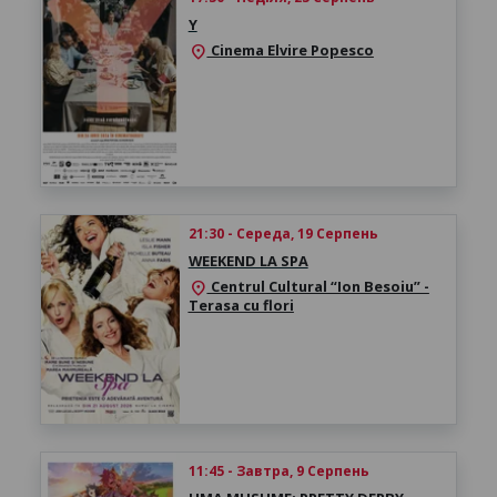
Y
Cinema Elvire Popesco
location_on
21:30 - Середа, 19 Серпень
WEEKEND LA SPA
Centrul Cultural “Ion Besoiu” -
location_on
Terasa cu flori
11:45 - Завтра, 9 Серпень