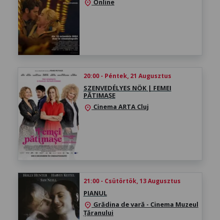
Online
location_on
20:00 - Péntek, 21 Augusztus
SZENVEDÉLYES NÖK | FEMEI
PĂTIMAȘE
Cinema ARTA Cluj
location_on
21:00 - Csütörtök, 13 Augusztus
PIANUL
Grădina de vară - Cinema Muzeul
location_on
Țăranului