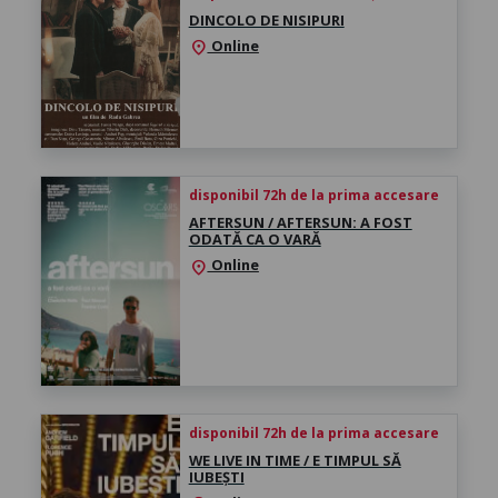
DINCOLO DE NISIPURI
Online
location_on
disponibil 72h de la prima accesare
AFTERSUN / AFTERSUN: A FOST
ODATĂ CA O VARĂ
Online
location_on
disponibil 72h de la prima accesare
WE LIVE IN TIME / E TIMPUL SĂ
IUBEȘTI