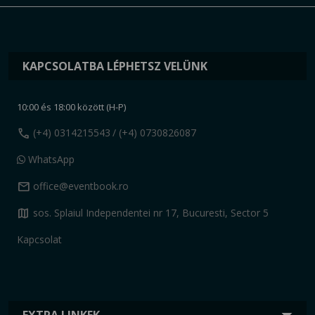
KAPCSOLATBA LÉPHETSZ VELÜNK
10:00 és 18:00 között (H-P)
call
(+4) 0314215543
/ (+4) 0730826087
WhatsApp
mail
office@eventbook.ro
map
sos. Splaiul Independentei nr 17, Bucuresti, Sector 5
Kapcsolat
EXTRA LINKEK