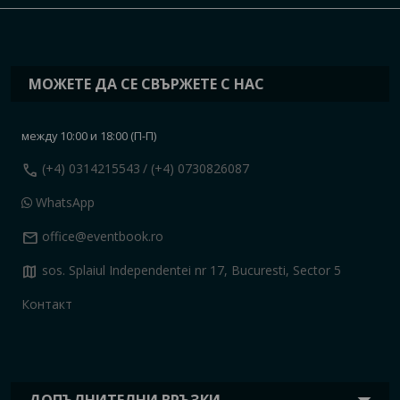
МОЖЕТЕ ДА СЕ СВЪРЖЕТЕ С НАС
между 10:00 и 18:00 (П-П)
call
(+4) 0314215543
/ (+4) 0730826087
WhatsApp
mail
office@eventbook.ro
map
sos. Splaiul Independentei nr 17, Bucuresti, Sector 5
Контакт