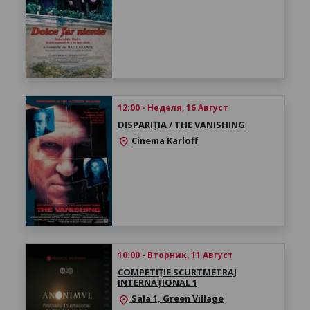
12:00 - Неделя, 16 Август
DISPARIȚIA / THE VANISHING
Cinema Karloff
location_on
10:00 - Вторник, 11 Август
COMPETIȚIE SCURTMETRAJ
INTERNAȚIONAL 1
Sala 1, Green Village
location_on