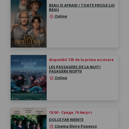
BEAU IS AFRAID / TOATE FRICILE LUI
BEAU
Online
location_on
disponibil 72h de la prima accesare
LES PASSAGERS DE LA NUIT/
PASAGERII NOPȚII
Online
location_on
18:00 - Сряда, 19 Август
DOLCE FAR NIENTE
Cinema Elvire Popesco
location_on