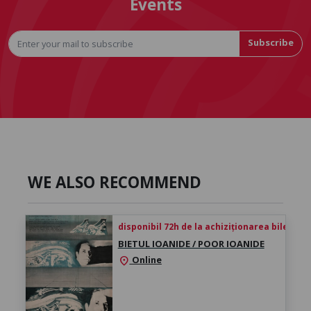
Events
Subscribe
WE ALSO RECOMMEND
disponibil 72h de la achiziționarea biletului
BIETUL IOANIDE / POOR IOANIDE
Online
location_on