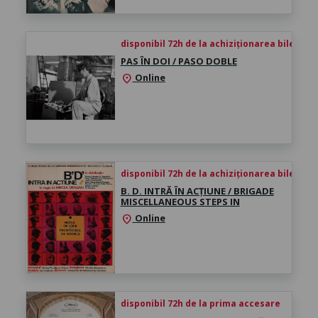
disponibil 72h de la achiziționarea biletului
PAS ÎN DOI / PASO DOBLE
Online
location_on
disponibil 72h de la achiziționarea biletului
B. D. INTRĂ ÎN ACȚIUNE / BRIGADE
MISCELLANEOUS STEPS IN
Online
location_on
disponibil 72h de la prima accesare