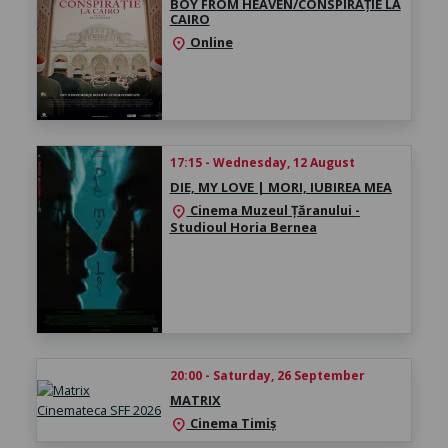
BOY FROM HEAVEN/CONSPIRAȚIE LA
CAIRO
Online
location_on
17:15 - Wednesday, 12 August
DIE, MY LOVE | MORI, IUBIREA MEA
Cinema Muzeul Țăranului -
location_on
Studioul Horia Bernea
20:00 - Saturday, 26 September
MATRIX
Cinema Timiș
location_on