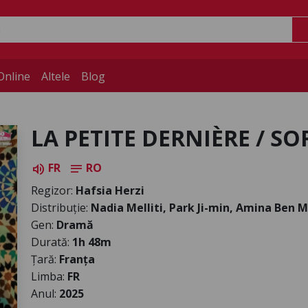
Online
Altele
Blog
LA PETITE DERNIÈRE / S
FR
RO
volume_up
notes
Regizor:
Hafsia Herzi
Distribuție:
Nadia Melliti, Park Ji-min, Amina Ben
Gen:
Dramă
Durată:
1h 48m
Țară:
Franța
Limba:
FR
Anul:
2025