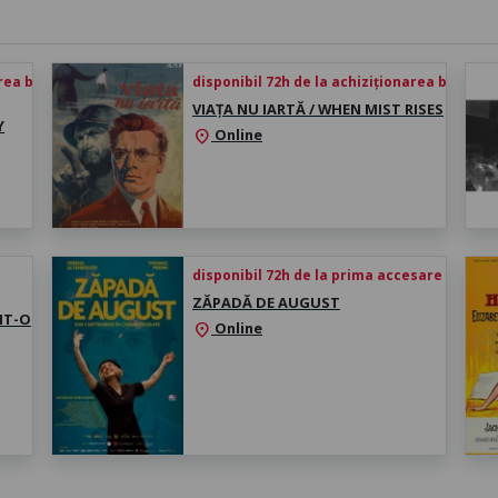
rea biletului
disponibil 72h de la achiziționarea biletului
VIAȚA NU IARTĂ / WHEN MIST RISES
Y
Online
location_on
disponibil 72h de la prima accesare
ZĂPADĂ DE AUGUST
IT-O
Online
location_on