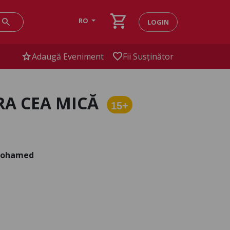
shopping_cart
search
RO
LOGIN
star
favorite
Adaugă Eveniment
Fii Susținător
ORA CEA MICĂ
15+
 Mohamed