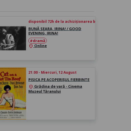
disponibil 72h de la achiziționarea biletului
BUNĂ SEARA, IRINA! / GOOD
EVENING, IRINA!
#dramă
Online
location_on
21:00 - Miercuri, 12 August
PISICA PE ACOPERIȘUL FIERBINTE
Grădina de vară - Cinema
location_on
Muzeul Țăranului