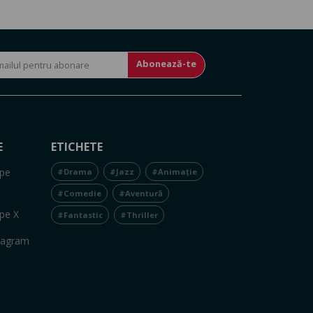
Abonează-te
E
ETICHETE
pe
#Drama
#Jazz
#Animație
#Comedie
#Aventură
pe X
#Fantastic
#Thriller
tagram