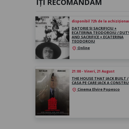
ÎȚI RECOMANDĂM
disponibil 72h de la achiziționa
DATORIE ȘI SACRIFICIU +
ECATERINA TEODOROIU / DUT
AND SACRIFICE + ECATERINA
TEODOROIU
Online
location_on
21:00 - Vineri, 21 August
THE HOUSE THAT JACK BUILT /
CASA PE CARE JACK A CONSTRU
Cinema Elvire Popesco
location_on