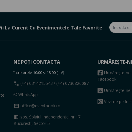
Fii La Curent Cu Evenimentele Tale Favorite
NE POȚI CONTACTA
URMĂREȘTE-N
între orele 10:00 și 18:00 (L-V)
Urmărește-ne 
Facebook
call
(+4) 0314215543
/ (+4) 0730826087
Urmărește-ne 
WhatsApp
ete
Vezi-ne pe Ins
mail
office@eventbook.ro
map
sos. Splaiul Independentei nr 17,
Bucuresti, Sector 5