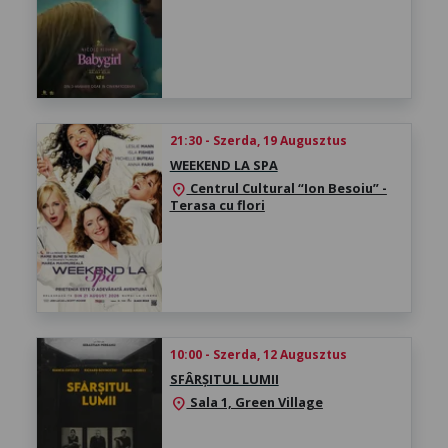
21:30 - Szerda, 19 Augusztus
WEEKEND LA SPA
Centrul Cultural “Ion Besoiu” -
location_on
Terasa cu flori
10:00 - Szerda, 12 Augusztus
SFÂRȘITUL LUMII
Sala 1, Green Village
location_on