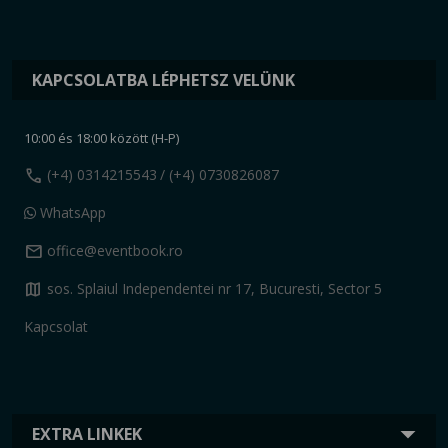
KAPCSOLATBA LÉPHETSZ VELÜNK
10:00 és 18:00 között (H-P)
call
(+4) 0314215543
/ (+4) 0730826087
WhatsApp
mail
office@eventbook.ro
map
sos. Splaiul Independentei nr 17, Bucuresti, Sector 5
Kapcsolat
EXTRA LINKEK