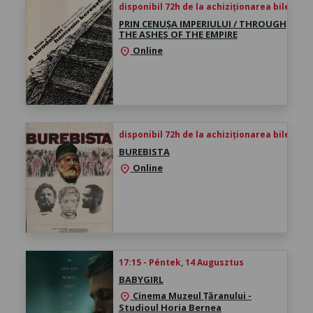
disponibil 72h de la achiziționarea biletului
PRIN CENUȘA IMPERIULUI / THROUGH
THE ASHES OF THE EMPIRE
Online
location_on
disponibil 72h de la achiziționarea biletului
BUREBISTA
Online
location_on
17:15 - Péntek, 14 Augusztus
BABYGIRL
Cinema Muzeul Țăranului -
location_on
Studioul Horia Bernea