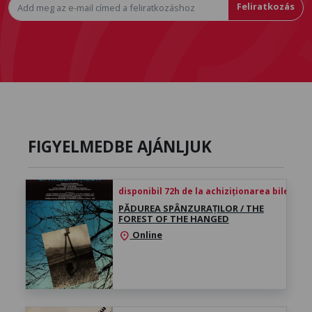
Feliratkozás
FIGYELMEDBE AJÁNLJUK
disponibil 72h de la achiziționarea biletului
PĂDUREA SPÂNZURAȚILOR / THE
FOREST OF THE HANGED
Online
location_on