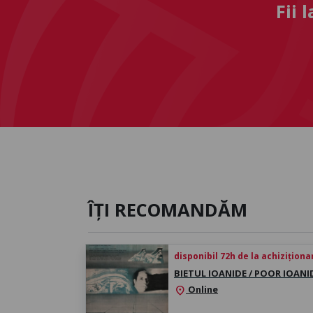
Fii 
ÎȚI RECOMANDĂM
disponibil 72h de la achiziționa
BIETUL IOANIDE / POOR IOANI
Online
location_on