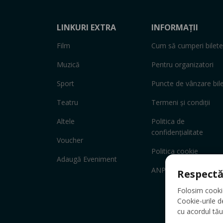
LINKURI EXTRA
INFORMAȚII
Film
Cum să cumperi bilete
Muzică
Pentru organizatori
Sport
Puncte de vânzare bil
Teatru
Termeni și condiții
Altele
Politica de
confidențialitate
Voucher
Politica cookie
Adaugă Eveniment
ANPC
Respectă
Folosim cookie-
Cookie-urile d
cu acordul tău