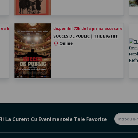
rea biletului
disponibil 72h de la prima accesare
SUCCES DE PUBLIC | THE BIG HIT
Online
location_on
Fii La Curent Cu Evenimentele Tale Favorite