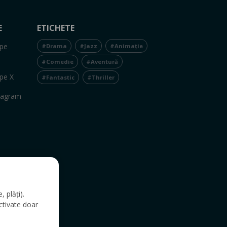
E
ETICHETE
pe
#Drama
#Jazz
#Animație
#Comedie
#Aventură
pe X
#Fantastic
#Thriller
tagram
 plăți).
ctivate doar