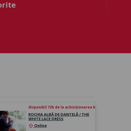
orite
disponibil 72h de la achiziționarea biletului
ROCHIA ALBĂ DE DANTELĂ / THE
WHITE LACE DRESS
Online
location_on