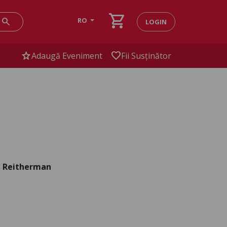
shopping_cart
search
RO
LOGIN
star
favorite
Adaugă Eveniment
Fii Susținător
e Reitherman