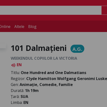
Online
Altele
Blog
101 Dalmațieni
A.G.
WEEKENDUL COPIILOR LA VICTORIA
EN
volume_up
Titlu:
One Hundred and One Dalmatians
Regizor:
Clyde Hamilton Wolfgang Geronimi Lusk
Gen:
Animație, Comedie, Familie
Durată:
1h 19m
Țară:
SUA
Limba:
EN