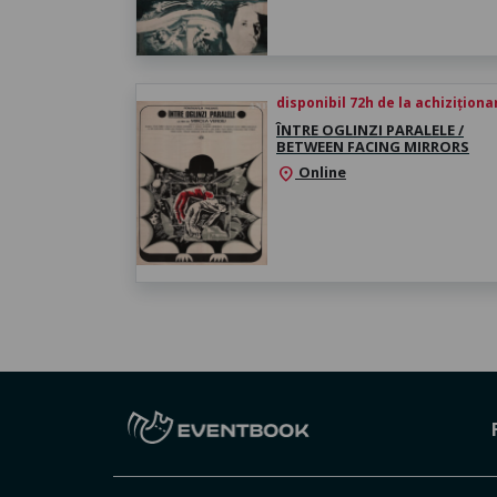
disponibil 72h de la achiziționa
ÎNTRE OGLINZI PARALELE /
BETWEEN FACING MIRRORS
Online
location_on