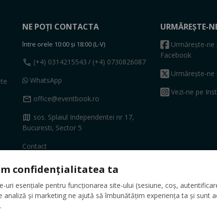
NE POȚI CONTACTA
URMĂREȘTE-N
între orele 10:00 și 18:00 (L-V)
Urmărește-ne 
Facebook
call
(+4) 0314215543
/ (+4) 0730826087
Urmărește-ne 
WhatsApp
ete
Vezi-ne pe Ins
mail
office@eventbook.ro
map
sos. Splaiul Independentei nr 17,
Bucuresti, Sector 5
Contact
m confidențialitatea ta
uri esențiale pentru funcționarea site-ului (sesiune, coș, autentificare,
e analiză și marketing ne ajută să îmbunătățim experiența ta și sunt a
.