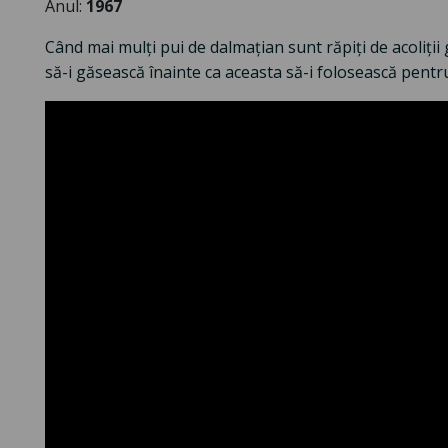
Anul:
1967
Când mai mulți pui de dalmațian sunt răpiți de acoliții 
să-i găsească înainte ca aceasta să-i folosească pentr