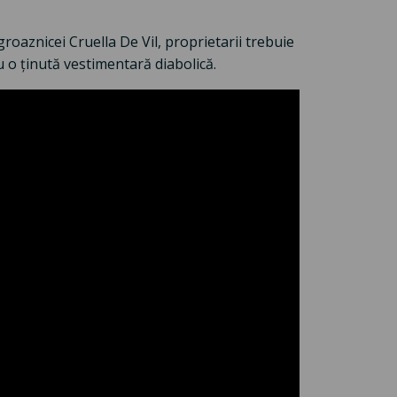
groaznicei Cruella De Vil, proprietarii trebuie
u o ținută vestimentară diabolică.