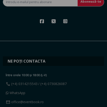
Abonează-te
NE POȚI CONTACTA
între orele 10:00 și 18:00 (L-V)
call
(+4) 0314215543
/ (+4) 0730826087
WhatsApp
mail
office@eventbook.ro