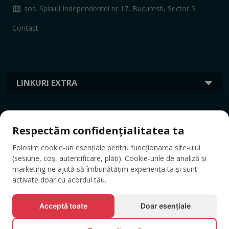
map
sos. Splaiul Independentei nr 17, Bucuresti, Sector 5
Contact
LINKURI EXTRA
INFORMAȚII
Respectăm confidențialitatea ta
Folosim cookie-uri esențiale pentru funcționarea site-ului
ETICHETE
(sesiune, coș, autentificare, plăți). Cookie-urile de analiză și
marketing ne ajută să îmbunătățim experiența ta și sunt
activate doar cu acordul tău.
Acceptă toate
Doar esențiale