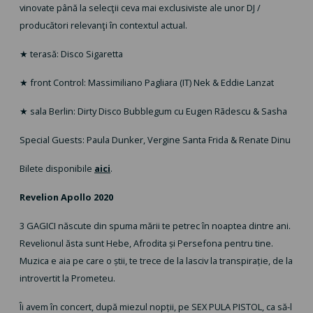
vinovate până la selecţii ceva mai exclusiviste ale unor DJ /
producători relevanţi în contextul actual.
★ terasă: Disco Sigaretta
★ front Control: Massimiliano Pagliara (IT) Nek & Eddie Lanzat
★ sala Berlin: Dirty Disco Bubblegum cu Eugen Rãdescu & Sasha
Special Guests: Paula Dunker, Vergine Santa Frida & Renate Dinu
Bilete disponibile
aici
.
Revelion Apollo 2020
3 GAGICI născute din spuma mării te petrec în noaptea dintre ani.
Revelionul ăsta sunt Hebe, Afrodita și Persefona pentru tine.
Muzica e aia pe care o știi, te trece de la lasciv la transpirație, de la
introvertit la Prometeu.
Îi avem în concert, după miezul nopții, pe SEX PULA PISTOL, ca să-l