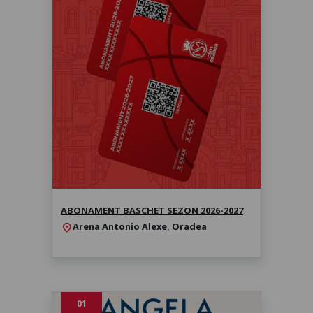
Abonament baschet sezon 2026-
2027
Sezonul 2026-2027
ABONAMENT BASCHET SEZON 2026-2027
Arena Antonio Alexe
,
Oradea
location_on
01