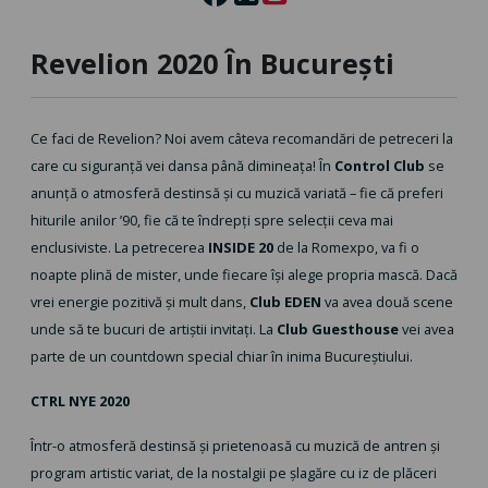
Revelion 2020 În București
Ce faci de Revelion? Noi avem câteva recomandări de petreceri la
care cu siguranță vei dansa până dimineața! În
Control Club
se
anunță o atmosferă destinsă și cu muzică variată – fie că preferi
hiturile anilor ’90, fie că te îndrepți spre selecții ceva mai
enclusiviste. La petrecerea
INSIDE 20
de la Romexpo, va fi o
noapte plină de mister, unde fiecare își alege propria mască. Dacă
vrei energie pozitivă și mult dans,
Club EDEN
va avea două scene
unde să te bucuri de artiștii invitați. La
Club Guesthouse
vei avea
parte de un countdown special chiar în inima Bucureștiului.
CTRL NYE 2020
Într-o atmosferă destinsă și prietenoasă cu muzică de antren și
program artistic variat, de la nostalgii pe șlagăre cu iz de plăceri