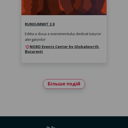
RUNSUMMIT 2.0
Editia a doua a evenimentului dedicat tuturor
alergatorilor
NORD Events Center by Globalworth
,
location_on
București
Більше подій