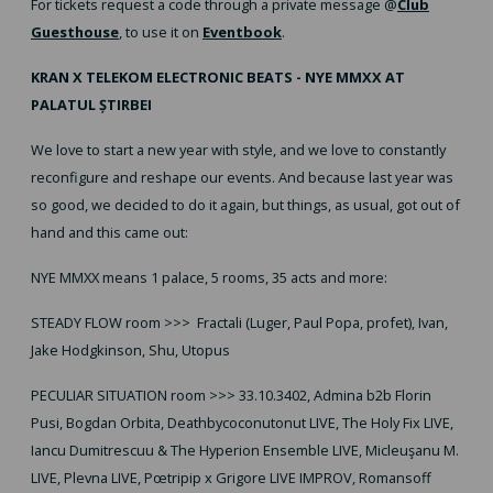
For tickets request a code through a private message @
Club
Guesthouse
, to use it on
Eventbook
.
KRAN X TELEKOM ELECTRONIC BEATS - NYE MMXX AT
PALATUL ȘTIRBEI
We love to start a new year with style, and we love to constantly
reconfigure and reshape our events. And because last year was
so good, we decided to do it again, but things, as usual, got out of
hand and this came out:
NYE MMXX means 1 palace, 5 rooms, 35 acts and more:
STEADY FLOW room >>> Fractali (Luger, Paul Popa, profet), Ivan,
Jake Hodgkinson, Shu, Utopus
PECULIAR SITUATION room >>> 33.10.3402, Admina b2b Florin
Pusi, Bogdan Orbita, Deathbycoconutonut LIVE, The Holy Fix LIVE,
Iancu Dumitrescuu & The Hyperion Ensemble LIVE, Micleuşanu M.
LIVE, Plevna LIVE, Pœtripip x Grigore LIVE IMPROV, Romansoff