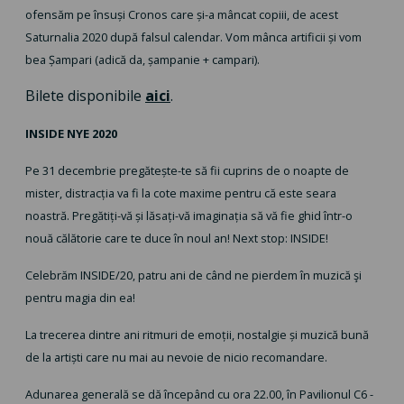
ofensăm pe însuși Cronos care și-a mâncat copiii, de acest
Saturnalia 2020 după falsul calendar. Vom mânca artificii și vom
bea Șampari (adică da, șampanie + campari).
Bilete disponibile
aici
.
INSIDE NYE 2020
Pe 31 decembrie pregătește-te să fii cuprins de o noapte de
mister, distracția va fi la cote maxime pentru că este seara
noastră. Pregătiți-vă și lăsați-vă imaginația să vă fie ghid într-o
nouă călătorie care te duce în noul an! Next stop: INSIDE!
Celebrăm INSIDE/20, patru ani de când ne pierdem în muzică şi
pentru magia din ea!
La trecerea dintre ani ritmuri de emoții, nostalgie și muzică bună
de la artiști care nu mai au nevoie de nicio recomandare.
Adunarea generală se dă începând cu ora 22.00, în Pavilionul C6 -