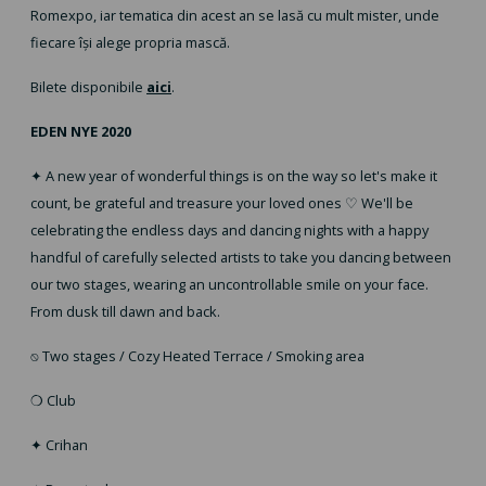
Romexpo, iar tematica din acest an se lasă cu mult mister, unde
fiecare își alege propria mască.
Bilete disponibile
aici
.
EDEN NYE 2020
✦ A new year of wonderful things is on the way so let's make it
count, be grateful and treasure your loved ones ♡ We'll be
celebrating the endless days and dancing nights with a happy
handful of carefully selected artists to take you dancing between
our two stages, wearing an uncontrollable smile on your face.
From dusk till dawn and back.
⍉ Two stages / Cozy Heated Terrace / Smoking area
❍ Club
✦ Crihan