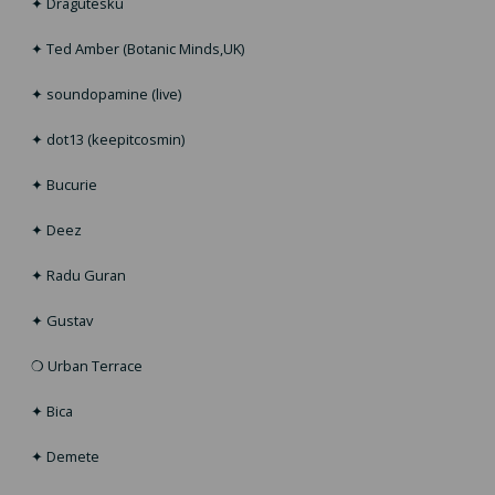
✦ Dragutesku
✦ Ted Amber (Botanic Minds,UK)
✦ soundopamine (live)
✦ dot13 (keepitcosmin)
✦ Bucurie
✦ Deez
✦ Radu Guran
✦ Gustav
❍ Urban Terrace
✦ Bica
✦ Demete