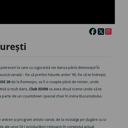
urești
petreceri la care cu siguranță vei dansa până dimineața! În
că variată – fie că preferi hiturile anilor ’90, fie că te îndrepți
IDE 20
de la Romexpo, va fi o noapte plină de mister, unde
tivă și mult dans,
Club EDEN
va avea două scene unde să te
a parte de un countdown special chiar în inima Bucureștiului.
ntren și program artistic variat, de la nostalgii pe șlagăre cu iz
te ale unor DJ / producători relevanţi în contextul actual.