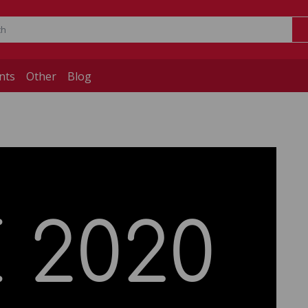
nts
Other
Blog