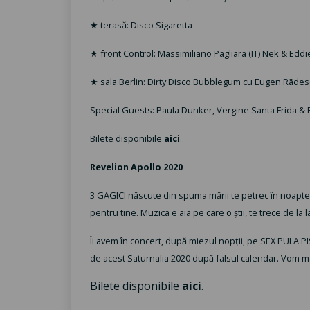
★ terasă: Disco Sigaretta
★ front Control: Massimiliano Pagliara (IT) Nek & Eddi
★ sala Berlin: Dirty Disco Bubblegum cu Eugen Rãde
Special Guests: Paula Dunker, Vergine Santa Frida &
Bilete disponibile
aici
.
Revelion Apollo 2020
3 GAGICI născute din spuma mării te petrec în noaptea
pentru tine. Muzica e aia pe care o știi, te trece de la l
Îi avem în concert, după miezul nopții, pe SEX PULA PI
de acest Saturnalia 2020 după falsul calendar. Vom mâ
Bilete disponibile
aici
.