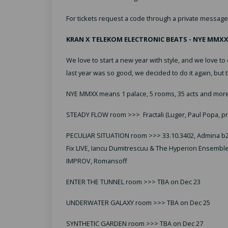
For tickets request a code through a private messag
KRAN X TELEKOM ELECTRONIC BEATS - NYE MMXX
We love to start a new year with style, and we love 
last year was so good, we decided to do it again, but 
NYE MMXX means 1 palace, 5 rooms, 35 acts and more
STEADY FLOW room >>> Fractali (Luger, Paul Popa, pr
PECULIAR SITUATION room >>> 33.10.3402, Admina b2b
Fix LIVE, Iancu Dumitrescuu & The Hyperion Ensemble L
IMPROV, Romansoff
ENTER THE TUNNEL room >>> TBA on Dec 23
UNDERWATER GALAXY room >>> TBA on Dec 25
SYNTHETIC GARDEN room >>> TBA on Dec 27