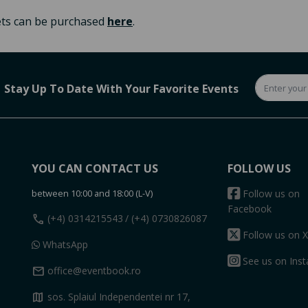
kets can be purchased
here
.
Stay Up To Date With Your Favorite Events
YOU CAN CONTACT US
FOLLOW US
between 10:00 and 18:00 (L-V)
Follow us on
Facebook
call
(+4) 0314215543
/ (+4) 0730826087
Follow us on X
WhatsApp
See us on Ins
mail
office@eventbook.ro
map
sos. Splaiul Independentei nr 17,