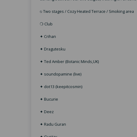
⍉ Two stages / Cozy Heated Terrace / Smoking area
❍ Club
✦ Crihan
✦ Dragutesku
✦ Ted Amber (Botanic Minds,UK)
✦ soundopamine (live)
✦ dot13 (keepitcosmin)
✦ Bucurie
✦ Deez
✦ Radu Guran
✦ Gustav