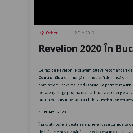
Other
12 Dec 2019
layers
Revelion 2020 În Buc
Ce faci de Revelion? Noi avem câteva recomandări de 
Control Club
se anunță o atmosferă destinsă și cu muzi
spre selecții ceva mai enclusiviste. La petrecerea
INS
fiecare își alege propria mască. Dacă vrei energie pozi
bucuri de artiștii invitați. La
Club Guesthouse
vei ave
CTRL NYE 2020
Într-o atmosferă destinsă și prietenoasă cu muzică de a
de plăceri vinovate până la selecţii ceva mai exclusivis