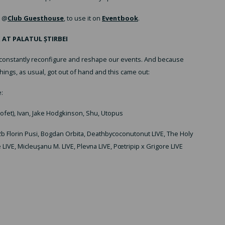
e @
Club Guesthouse
, to use it on
Eventbook
.
 AT PALATUL ȘTIRBEI
to constantly reconfigure and reshape our events. And because
things, as usual, got out of hand and this came out:
:
ofet), Ivan, Jake Hodgkinson, Shu, Utopus
 Florin Pusi, Bogdan Orbita, Deathbycoconutonut LIVE, The Holy
IVE, Micleuşanu M. LIVE, Plevna LIVE, Pœtripip x Grigore LIVE