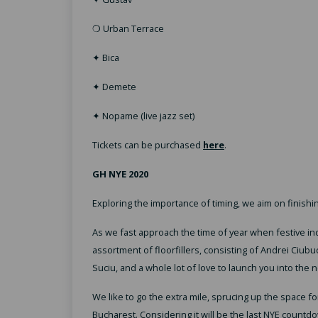
❍ Urban Terrace
✦ Bica
✦ Demete
✦ Nopame (live jazz set)
Tickets can be purchased
here
.
GH NYE 2020
Exploring the importance of timing, we aim on finishi
As we fast approach the time of year when festive i
assortment of floorfillers, consisting of Andrei Ciubuc
Suciu, and a whole lot of love to launch you into the 
We like to go the extra mile, sprucing up the space f
Bucharest. Considering it will be the last NYE countdo