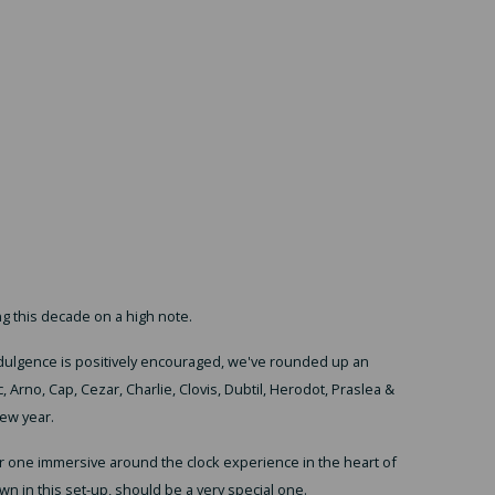
ng this decade on a high note.
ndulgence is positively encouraged, we've rounded up an
, Arno, Cap, Cezar, Charlie, Clovis, Dubtil, Herodot, Praslea &
new year.
or one immersive around the clock experience in the heart of
wn in this set-up, should be a very special one.