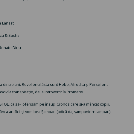
e Lanzat
scu & Sasha
 Renate Dinu
 dintre ani. Revelionul ăsta sunt Hebe, Afrodita și Persefona
asciv la transpirație, de la introvertit la Prometeu.
STOL, ca să-l ofensăm pe însuși Cronos care și-a mâncat copiii,
nca artificii și vom bea Șampari (adică da, șampanie + campari).