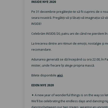
INSIDE NYE 2020
Pe 31 decembrie pregătește-te să fii cuprins de o noap
seara noastră. Pregătiți-vă și lăsați-vă imaginația să v
INSIDE!
Celebrăm INSIDE/20, patru ani de când ne pierdem în 
La trecerea dintre ani ritmuri de emoții, nostalgie și 
recomandare.
Adunarea generală se dă începând cu ora 22.00, în Pav
mister, unde fiecare își alege propria mască.
Bilete disponibile
aici
.
EDEN NYE 2020
✦ A new year of wonderful things is on the way so le
We'll be celebrating the endless days and dancing nig
dancing between our two stages, wearing an uncontrol