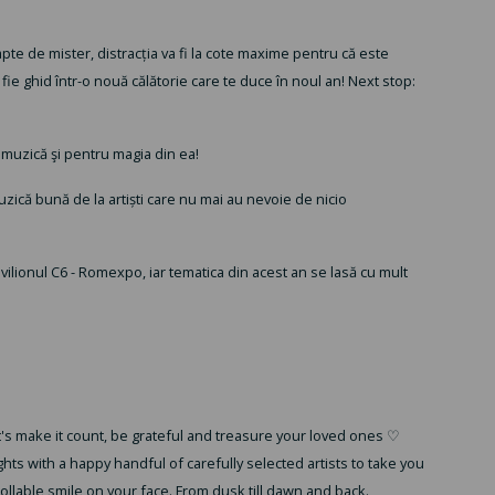
te de mister, distracția va fi la cote maxime pentru că este
ă fie ghid într-o nouă călătorie care te duce în noul an! Next stop:
muzică şi pentru magia din ea!
muzică bună de la artiști care nu mai au nevoie de nicio
ilionul C6 - Romexpo, iar tematica din acest an se lasă cu mult
t's make it count, be grateful and treasure your loved ones ♡
hts with a happy handful of carefully selected artists to take you
lable smile on your face. From dusk till dawn and back.