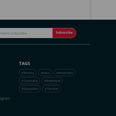
Subscribe
TAGS
#Drama
#Jazz
#Animație
#Comedie
#Aventură
#Fantastic
#Thriller
tagram