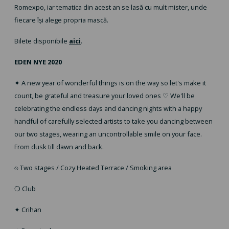
Romexpo, iar tematica din acest an se lasă cu mult mister, unde
fiecare își alege propria mască.
Bilete disponibile
aici
.
EDEN NYE 2020
✦ A new year of wonderful things is on the way so let's make it
count, be grateful and treasure your loved ones ♡ We'll be
celebrating the endless days and dancing nights with a happy
handful of carefully selected artists to take you dancing between
our two stages, wearing an uncontrollable smile on your face.
From dusk till dawn and back.
⍉ Two stages / Cozy Heated Terrace / Smoking area
❍ Club
✦ Crihan