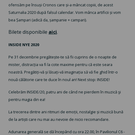
ofensăm pe însuși Cronos care și-a mâncat copiii, de acest
Saturnalia 2020 după falsul calendar. Vom mânca artificii și vom
bea Șampari (adică da, șampanie + campari).
Bilete disponibile
aici
.
INSIDE NYE 2020
Pe 31 decembrie pregătește-te să fii cuprins de o noapte de
mister, distracția va fi la cote maxime pentru că este seara
noastră. Pregătiți-vă și lăsați-vă imaginația să vă fie ghid într-o
nouă călătorie care te duce în noul an! Next stop: INSIDE!
Celebrăm INSIDE/20, patru ani de când ne pierdem în muzică şi
pentru magia din ea!
La trecerea dintre ani ritmuri de emoții, nostalgie și muzică bună
de la artiști care nu mai au nevoie de nicio recomandare.
Adunarea generală se dă începând cu ora 22.00, în Pavilionul C6 -