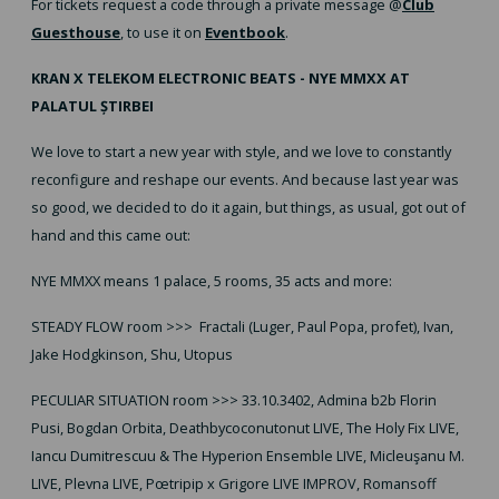
For tickets request a code through a private message @
Club
Guesthouse
, to use it on
Eventbook
.
KRAN X TELEKOM ELECTRONIC BEATS - NYE MMXX AT
PALATUL ȘTIRBEI
We love to start a new year with style, and we love to constantly
reconfigure and reshape our events. And because last year was
so good, we decided to do it again, but things, as usual, got out of
hand and this came out:
NYE MMXX means 1 palace, 5 rooms, 35 acts and more:
STEADY FLOW room >>> Fractali (Luger, Paul Popa, profet), Ivan,
Jake Hodgkinson, Shu, Utopus
PECULIAR SITUATION room >>> 33.10.3402, Admina b2b Florin
Pusi, Bogdan Orbita, Deathbycoconutonut LIVE, The Holy Fix LIVE,
Iancu Dumitrescuu & The Hyperion Ensemble LIVE, Micleuşanu M.
LIVE, Plevna LIVE, Pœtripip x Grigore LIVE IMPROV, Romansoff