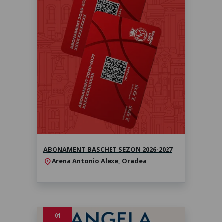
Abonament baschet sezon 2026-
2027
Sezonul 2026-2027
ABONAMENT BASCHET SEZON 2026-2027
Arena Antonio Alexe
,
Oradea
location_on
01