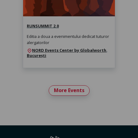
RUNSUMMIT 2.0
Editia a doua a evenimentului dedicat tuturor
alergatorilor
NORD Events Center by Globalworth
,
location_on
București
More Events