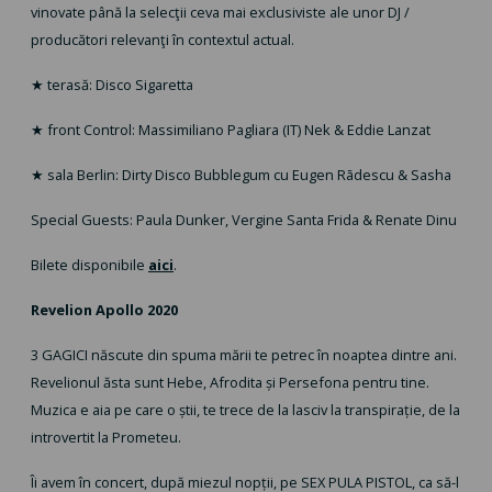
vinovate până la selecţii ceva mai exclusiviste ale unor DJ /
producători relevanţi în contextul actual.
★ terasă: Disco Sigaretta
★ front Control: Massimiliano Pagliara (IT) Nek & Eddie Lanzat
★ sala Berlin: Dirty Disco Bubblegum cu Eugen Rãdescu & Sasha
Special Guests: Paula Dunker, Vergine Santa Frida & Renate Dinu
Bilete disponibile
aici
.
Revelion Apollo 2020
3 GAGICI născute din spuma mării te petrec în noaptea dintre ani.
Revelionul ăsta sunt Hebe, Afrodita și Persefona pentru tine.
Muzica e aia pe care o știi, te trece de la lasciv la transpirație, de la
introvertit la Prometeu.
Îi avem în concert, după miezul nopții, pe SEX PULA PISTOL, ca să-l