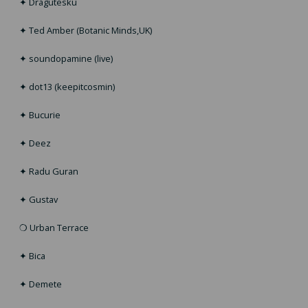
✦ Dragutesku
✦ Ted Amber (Botanic Minds,UK)
✦ soundopamine (live)
✦ dot13 (keepitcosmin)
✦ Bucurie
✦ Deez
✦ Radu Guran
✦ Gustav
❍ Urban Terrace
✦ Bica
✦ Demete