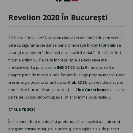
Revelion 2020 În București
Ce faci de Revelion? Noi avem câteva recomandări de petreceri la
care cu siguranță vei dansa până dimineața! În
Control Club
se
anunță o atmosferă destinsă și cu muzică variată – fie că preferi
hiturile anilor ’90, fie că te îndrepți spre selecții ceva mai
enclusiviste. La petrecerea
INSIDE 20
de la Romexpo, va fi o
noapte plină de mister, unde fiecare își alege propria mască. Dacă
vrei energie pozitivă și mult dans,
Club EDEN
va avea două scene
unde să te bucuri de artiștii invitați. La
Club Guesthouse
vei avea
parte de un countdown special chiar în inima Bucureștiului.
CTRL NYE 2020
Într-o atmosferă destinsă și prietenoasă cu muzică de antren și
program artistic variat, de la nostalgii pe șlagăre cu iz de plăceri