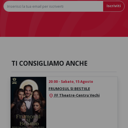
Iscriviti
TI CONSIGLIAMO ANCHE
20:00 - Sabato, 15 Agosto
FRUMOSUL ȘI BESTIILE
FF Theatre-Centru Vechi
location_on