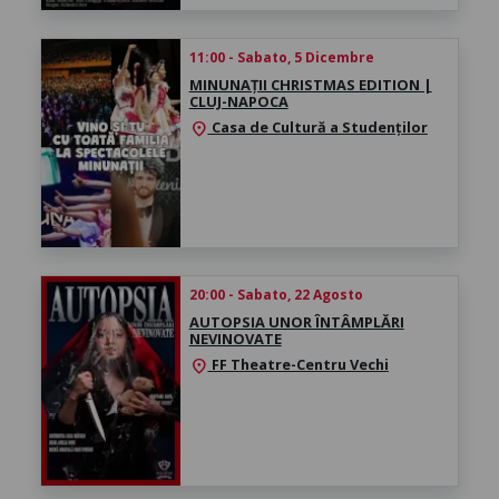
11:00 - Sabato, 5 Dicembre
MINUNAȚII CHRISTMAS EDITION |
CLUJ-NAPOCA
Casa de Cultură a Studenților
location_on
20:00 - Sabato, 22 Agosto
AUTOPSIA UNOR ÎNTÂMPLĂRI
NEVINOVATE
FF Theatre-Centru Vechi
location_on