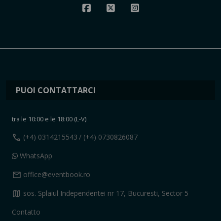
PUOI CONTATTARCI
tra le 10:00 e le 18:00 (L-V)
call
(+4) 0314215543
/ (+4) 0730826087
WhatsApp
mail
office@eventbook.ro
map
sos. Splaiul Independentei nr 17, Bucuresti, Sector 5
Contatto