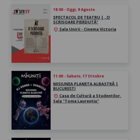
18:00 - Oggi, 9 Agosto
SPECTACOL DE TEATRU | „O
SCRISOARE PIERDUTĂ”
Sala Unirii - Cinema Victoria
location_on
11:00 - Sabato, 17 Ottobre
MISIUNEA PLANETA ALBASTRĂ |
BUCUREȘTI
Casa de Cultură a Studenților,
location_on
Sala "Toma Laurențiu"