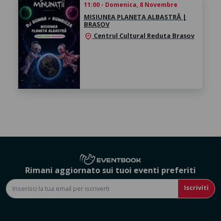
11:00 - Domenica, 8 Novembre
MISIUNEA PLANETA ALBASTRĂ |
BRAȘOV
Centrul Cultural Reduta Brașov
location_on
Rimani aggiornato sui tuoi eventi preferiti
Iscriviti