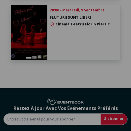
20:00 - Mercredi, 9 Septembre
FLUTURII SUNT LIBERI
Cinema Teatru Florin Piersic
location_on
Restez À Jour Avec Vos Événements Préférés
S'abonner