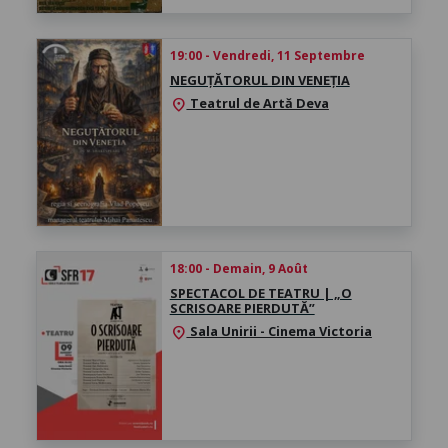
19:00 - Vendredi, 11 Septembre
NEGUȚĂTORUL DIN VENEȚIA
Teatrul de Artă Deva
location_on
18:00 - Demain, 9 Août
SPECTACOL DE TEATRU | „O
SCRISOARE PIERDUTĂ”
Sala Unirii - Cinema Victoria
location_on