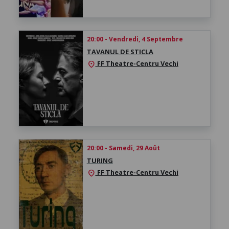
20:00 - Vendredi, 4 Septembre
TAVANUL DE STICLA
FF Theatre-Centru Vechi
location_on
20:00 - Samedi, 29 Août
TURING
FF Theatre-Centru Vechi
location_on