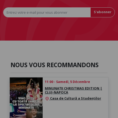
S'abonner
NOUS VOUS RECOMMANDONS
11:00 - Samedi, 5 Décembre
MINUNAȚII CHRISTMAS EDITION |
CLUJ-NAPOCA
Casa de Cultură a Studenților
location_on