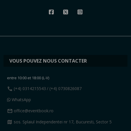
VOUS POUVEZ NOUS CONTACTER
entre 10:00 et 18:00 (L-V)
call
(+4) 0314215543
/ (+4) 0730826087
WhatsApp
mail
office@eventbook.ro
map
sos. Splaiul Independentei nr 17, Bucuresti, Sector 5