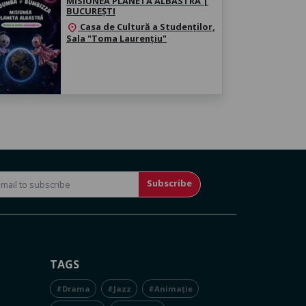
MISIUNEA PLANETA ALBASTRĂ |
BUCUREȘTI
Casa de Cultură a Studenților,
location_on
Sala "Toma Laurențiu"
Subscribe
TAGS
#Drama
#Jazz
#Animație