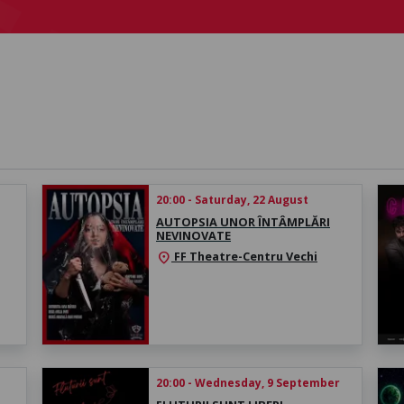
20:00 - Saturday, 22 August
AUTOPSIA UNOR ÎNTÂMPLĂRI
NEVINOVATE
FF Theatre-Centru Vechi
location_on
20:00 - Wednesday, 9 September