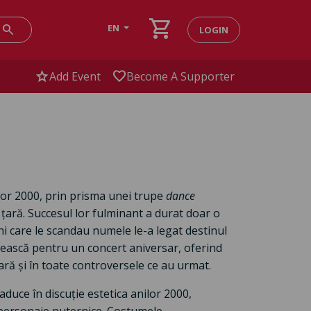
shopping_cart
search
EN
LOGIN
star
favorite
Add Event
Become A Supporter
ilor 2000, prin prisma unei trupe
dance
 țară. Succesul lor fulminant a durat doar o
ni care le scandau numele le-a legat destinul
eunească pentru un concert aniversar, oferind
ră și în toate controversele ce au urmat.
aduce în discuție estetica anilor 2000,