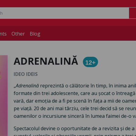
nts
Other
Blog
ADRENALINĂ
12+
IDEO IDEIS
„
Adrenalină
reprezintă o călătorie în timp, în inima an
formate din trei adolescente, care au șocat o întreagă
vară, dar emoția de a fi pe scenă în fața a mii de oame
pe viață. 20 de ani mai târziu, cele trei decid să se r
oamenilor o incursiune sinceră în lumea faimei de-o va
Spectacolul devine o oportunitate de a revizita și de a 