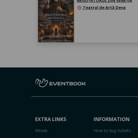
NEGUȚĂTORUL DIN VENEȚIA
Teatrul de Artă Deva
location_on
EXTRA LINKS
INFORMATION
Movie
How to buy tickets