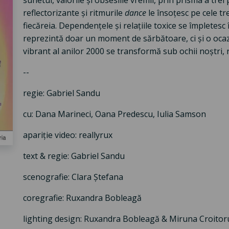
sunetul, valorile și obsesiile vremii, prin prisma a tr
reflectorizante și ritmurile
dance
le însoțesc pe cele tre
fiecăreia. Dependențele și relațiile toxice se împletes
reprezintă doar un moment de sărbătoare, ci și o ocaz
vibrant al anilor 2000 se transformă sub ochii noștri, r
--
regie: Gabriel Sandu
cu: Dana Marineci, Oana Predescu, Iulia Samson
apariție video: reallyrux
text & regie: Gabriel Sandu
scenografie: Clara Ștefana
coregrafie: Ruxandra Bobleagă
lighting design: Ruxandra Bobleagă & Miruna Croitor