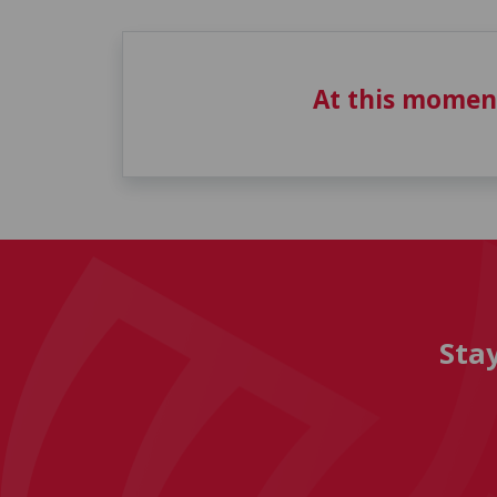
At this momen
Sta