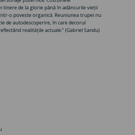
ei personaje puternice. Costumele
i tinere de la glorie până în adâncurile vieții
c într-o poveste organică. Reuniunea trupei nu
ie de autodescoperire, în care decorul
eflectând realitățile actuale.” (Gabriel Sandu)
u