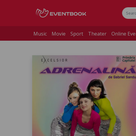
Music
Movie
Sport
Theater
Online Eve