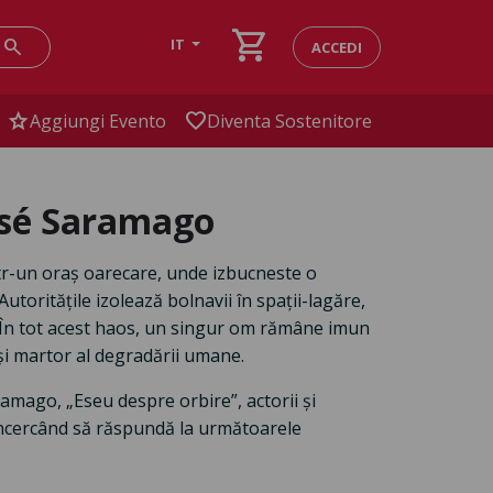
shopping_cart
search
IT
ACCEDI
star
favorite
Aggiungi Evento
Diventa Sostenitore
osé Saramago
r-un oraș oarecare, unde izbucneste o
utoritățile izolează bolnavii în spații-lagăre,
a. În tot acest haos, un singur om rămâne imun
 și martor al degradării umane.
ramago, „Eseu despre orbire”, actorii și
încercând să răspundă la următoarele