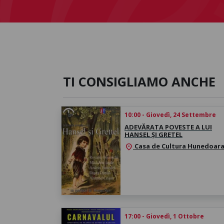
TI CONSIGLIAMO ANCHE
10:00 - Giovedì, 24 Settembre
ADEVĂRATA POVESTE A LUI
HANSEL ȘI GRETEL
Casa de Cultura Hunedoar
location_on
17:00 - Giovedì, 1 Ottobre