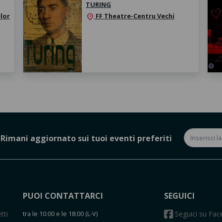
TURING
lor
FF Theatre-Centru Vechi
location_on
Rimani aggiornato sui tuoi eventi preferiti
PUOI CONTATTARCI
SEGUICI
tti
tra le 10:00 e le 18:00 (L-V)
Seguici su Fa