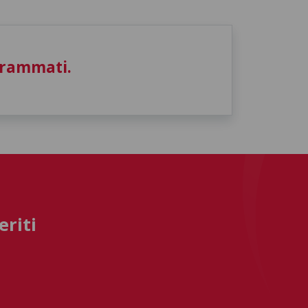
grammati.
eriti