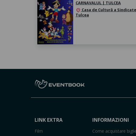
CARNAVALUL | TULCEA
Casa de Cultură a Sindicate
location_on
Tulcea
LINK EXTRA
INFORMAZIONI
Film
Come acquistare biglie