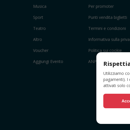
Musica
Per promoter
Sport
Punti vendita biglietti
Teatro
Termini e condizioni
Altro
Informativa sulla priv
Voucher
Politica sui cookie
Aggiungi Evento
ANPC
Rispetti
Utilizziamo co
pagamenti). I 
attivati solo 
Acce