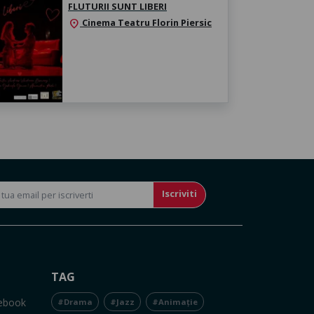
FLUTURII SUNT LIBERI
Cinema Teatru Florin Piersic
location_on
Iscriviti
TAG
cebook
#Drama
#Jazz
#Animație