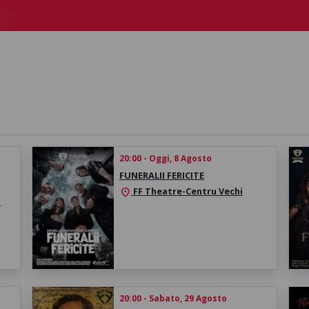
20:00 - Oggi, 8 Agosto
FUNERALII FERICITE
FF Theatre-Centru Vechi
location_on
a
20:00 - Sabato, 29 Agosto