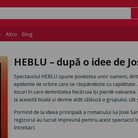
e
Altro
Blog
HEBLU – după o idee de J
Spectacolul HEBLU spune povestea unor oameni, dint
epidemie de orbire care se răspândește cu rapiditate. A
locuri în care demnitatea fiecăruia își pierde valoare
la această boală și devine atât călăuză a grupului, cât
Pornind de la ideea principală a romanului lui José Sa
regizorul au lucrat împreună pentru acest spectacol 
întrebări: