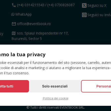
call
(+4) 0314215543
/ (+4) 0730826087
Seguici su X
WhatsApp
Seguici su Ins
mail
office@eventbook.ro
map
sos. Splaiul Independentei nr 17,
acy
Bucuresti, Sector 5
Contatto
amo la tua privacy
okie essenziali per il funzionamento del sito (sessione, carrello, auten
cookie di analisi e marketing ci aiutano a migliorare la tua esperienz
con il tuo consenso.
tta tutti
Solo essenziali
Persona
Politica dei cookie
© Tutti i diritti riservati EVENTBOOK SRL.