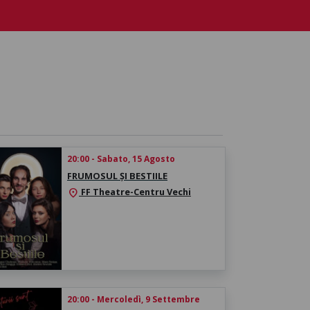
20:00 - Sabato, 15 Agosto
FRUMOSUL ȘI BESTIILE
FF Theatre-Centru Vechi
location_on
20:00 - Mercoledì, 9 Settembre