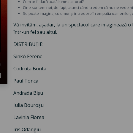
Cum ar fi dacă toată lumea ar orbi?
Cine suntem noi, de fapt, atunci când credem că nu ne vede n
Se poate imagina, cu umor și încredere în empatia oamenilor
Vă invităm, așadar, la un spectacol care imaginează o
într-un fel sau altul.
DISTRIBUȚIE:
Sinkó Ferenc
Codruța Bonta
Paul Tonca
Andrada Bișu
Iulia Bouroșu
Lavinia Florea
Iris Odangiu