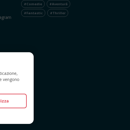
#Comedie
#Aventură
#Fantastic
#Thriller
tagram
ticazione,
a e vengono
lizza