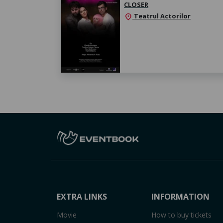
CLOSER
Teatrul Actorilor
location_on
EXTRA LINKS
INFORMATION
Movie
How to buy tickets