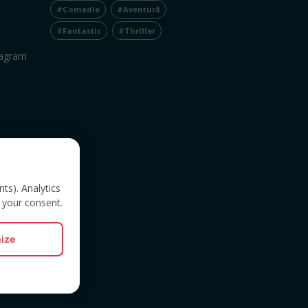
#Comedie
#Aventură
#Fantastic
#Thriller
tagram
nts). Analytics
 your consent.
ize