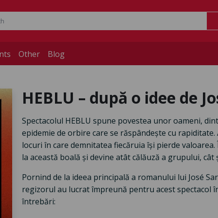
nts
Other
Blog
HEBLU – după o idee de J
Spectacolul HEBLU spune povestea unor oameni, dint
epidemie de orbire care se răspândește cu rapiditate. A
locuri în care demnitatea fiecăruia își pierde valoare
la această boală și devine atât călăuză a grupului, cât
Pornind de la ideea principală a romanului lui José Sa
regizorul au lucrat împreună pentru acest spectacol 
întrebări: