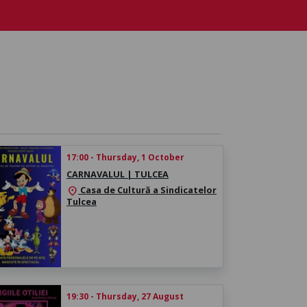
17:00 - Thursday, 1 October
CARNAVALUL | TULCEA
Casa de Cultură a Sindicatelor
location_on
Tulcea
19:30 - Thursday, 27 August