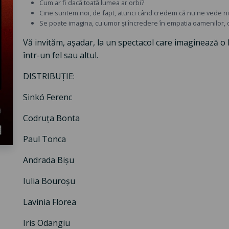
Cum ar fi dacă toată lumea ar orbi?
Cine suntem noi, de fapt, atunci când credem că nu ne vede n
Se poate imagina, cu umor și încredere în empatia oamenilor
Vă invităm, așadar, la un spectacol care imaginează o
într-un fel sau altul.
DISTRIBUȚIE:
Sinkó Ferenc
Codruța Bonta
Paul Tonca
Andrada Bișu
Iulia Bouroșu
Lavinia Florea
Iris Odangiu