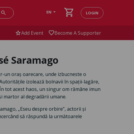
shopping_cart
search
EN
LOGIN
star
favorite
Add Event
Become A Supporter
osé Saramago
r-un oraș oarecare, unde izbucneste o
utoritățile izolează bolnavii în spații-lagăre,
a. În tot acest haos, un singur om rămâne imun
 și martor al degradării umane.
ramago, „Eseu despre orbire”, actorii și
încercând să răspundă la următoarele