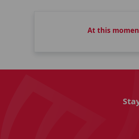
At this momen
Sta