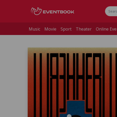
Music
Movie
Sport
Theater
Online Eve