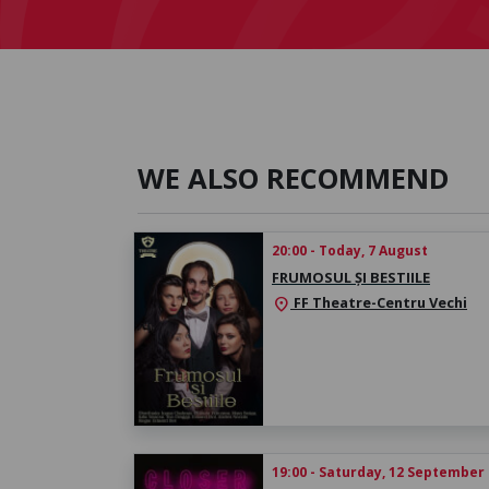
WE ALSO RECOMMEND
20:00 - Today, 7 August
FRUMOSUL ȘI BESTIILE
FF Theatre-Centru Vechi
location_on
19:00 - Saturday, 12 September