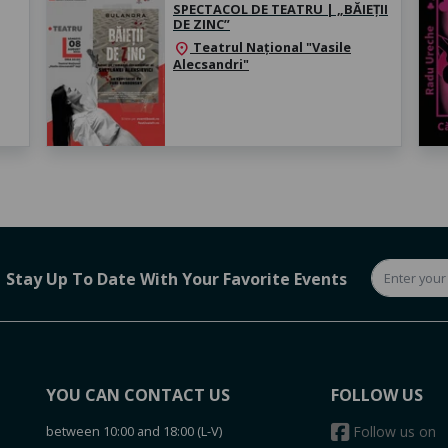
SPECTACOL DE TEATRU | „BĂIEȚII
DE ZINC”
Teatrul Național "Vasile
location_on
Alecsandri"
Stay Up To Date With Your Favorite Events
YOU CAN CONTACT US
FOLLOW US
between 10:00 and 18:00 (L-V)
Follow us on