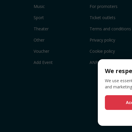
Music
For promoters
Sport
Ticket outlets
Theater
Terms and conditions
Other
Privacy policy
Voucher
Cookie policy
Add Event
ANPC
We respe
We use essenti
and marketing
Acc