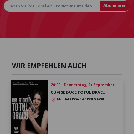
Abonnieren
WIR EMPFEHLEN AUCH
20:00 - Donnerstag, 24 September
CUM SE DUCE TOTUL DRACU'
FF Theatre-Centru Vechi
location_on