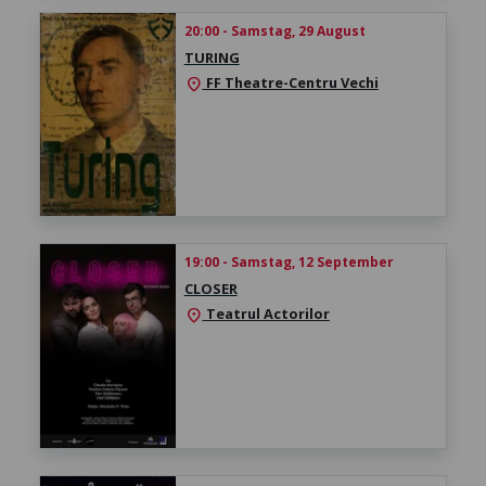
20:00 - Samstag, 29 August
TURING
FF Theatre-Centru Vechi
location_on
19:00 - Samstag, 12 September
CLOSER
Teatrul Actorilor
location_on