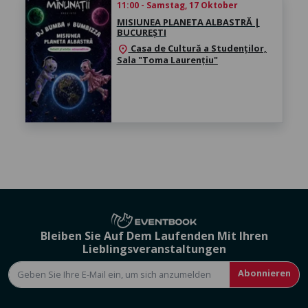
11:00 - Samstag, 17 Oktober
MISIUNEA PLANETA ALBASTRĂ |
BUCUREȘTI
Casa de Cultură a Studenților,
location_on
Sala "Toma Laurențiu"
Bleiben Sie Auf Dem Laufenden Mit Ihren
Lieblingsveranstaltungen
Abonnieren