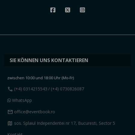
SIE KÖNNEN UNS KONTAKTIEREN
zwischen 10:00 und 18:00 Uhr (Mo-Fr)
call
(+4) 0314215543
/ (+4) 0730826087
WhatsApp
mail
office@eventbook.ro
map
sos. Splaiul Independentei nr 17, Bucuresti, Sector 5
Kontakt