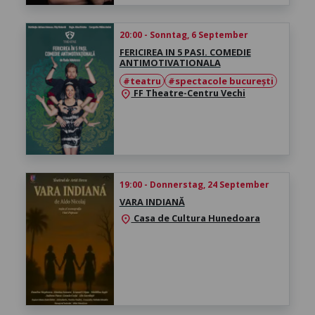
20:00 - Sonntag, 6 September
FERICIREA IN 5 PASI. COMEDIE
ANTIMOTIVATIONALA
#teatru
#spectacole bucurești
FF Theatre-Centru Vechi
location_on
19:00 - Donnerstag, 24 September
VARA INDIANĂ
Casa de Cultura Hunedoara
location_on