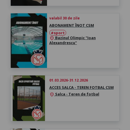
valabil 30 de zile
ABONAMENT ÎNOT CSM
#sport
Bazinul Olimpic "Ioan
location_on
Alexandrescu"
01.03.2026-31.12.2026
ACCES SALCA - TEREN FOTBAL CSM
Salca - Teren de fotbal
location_on