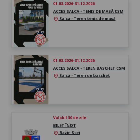
01.03.2026-31.12.2026
ACCES SALCA - TENIS DE MASĂ CSM
Salca - Teren tenis de masă
location_on
01.03.2026-31.12.2026
ACCES SALCA - TEREN BASCHET CSM
Salca - Teren de baschet
location_on
Valabil 30 de zile
BILET ÎNOT
Bazin Stei
location_on