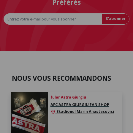
Préférés
S'abonner
NOUS VOUS RECOMMANDONS
fular Astra Giurgiu
AFC ASTRA GIURGIU FAN SHOP
Stadionul Marin Anastasovici
location_on