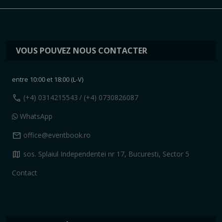
VOUS POUVEZ NOUS CONTACTER
entre 10:00 et 18:00 (L-V)
call
(+4) 0314215543
/ (+4) 0730826087
WhatsApp
mail
office@eventbook.ro
map
sos. Splaiul Independentei nr 17, Bucuresti, Sector 5
Contact