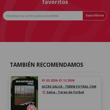
favoritos
Suscribirse
TAMBIÉN RECOMENDAMOS
01.03.2026-31.12.2026
ACCES SALCA - TEREN FOTBAL CSM
Salca - Teren de fotbal
location_on