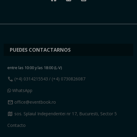
PUEDES CONTACTARNOS
entre las 10:00 y las 18:00 (L-V)
call
(+4) 0314215543
/ (+4) 0730826087
WhatsApp
mail
office@eventbook.ro
map
sos. Splaiul Independentei nr 17, Bucuresti, Sector 5
Contacto