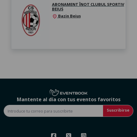
ABONAMENT ÎNOT CLUBUL SPORTIV
BEIUȘ
Bazin Beiuș
location_on
Mantente al día con tus eventos favoritos
Suscribirse