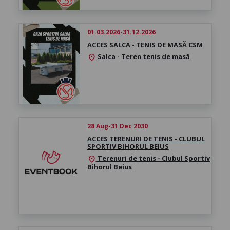
01.03.2026-31.12.2026
ACCES SALCA - TENIS DE MASĂ CSM
Salca - Teren tenis de masă
location_on
28 Aug-31 Dec 2030
ACCES TERENURI DE TENIS - CLUBUL
SPORTIV BIHORUL BEIUS
Terenuri de tenis - Clubul Sportiv
location_on
Bihorul Beius