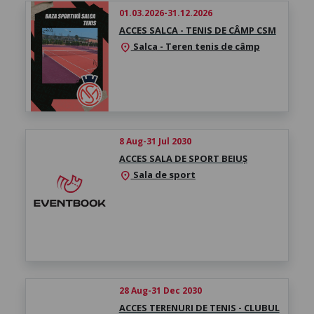
01.03.2026-31.12.2026
ACCES SALCA - TENIS DE CÂMP CSM
Salca - Teren tenis de câmp
location_on
8 Aug-31 Jul 2030
ACCES SALA DE SPORT BEIUȘ
Sala de sport
location_on
28 Aug-31 Dec 2030
ACCES TERENURI DE TENIS - CLUBUL