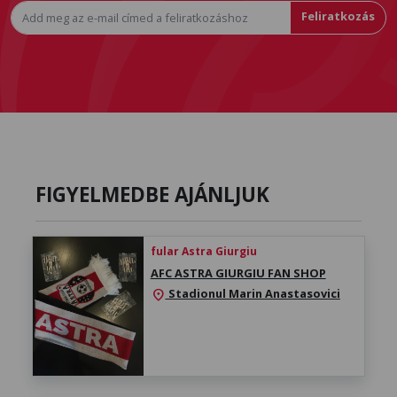
Feliratkozás
FIGYELMEDBE AJÁNLJUK
fular Astra Giurgiu
AFC ASTRA GIURGIU FAN SHOP
Stadionul Marin Anastasovici
location_on