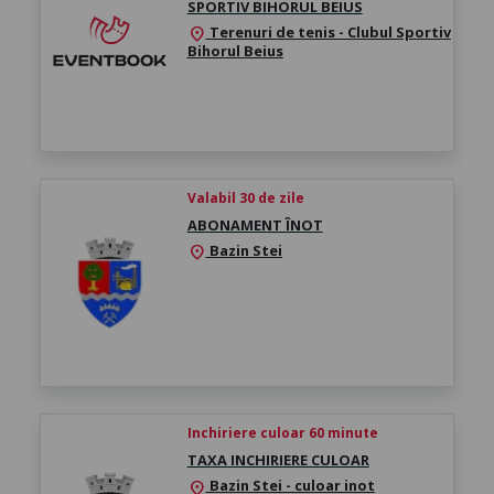
SPORTIV BIHORUL BEIUS
Terenuri de tenis - Clubul Sportiv
location_on
Bihorul Beius
Valabil 30 de zile
ABONAMENT ÎNOT
Bazin Stei
location_on
Inchiriere culoar 60 minute
TAXA INCHIRIERE CULOAR
Bazin Stei - culoar inot
location_on