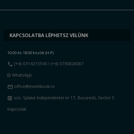
KAPCSOLATBA LÉPHETSZ VELÜNK
10:00 és 18:00 között (H-P)
call
(+4) 0314215543
/ (+4) 0730826087
WhatsApp
mail
office@eventbook.ro
map
sos. Splaiul Independentei nr 17, Bucuresti, Sector 5
Kapcsolat