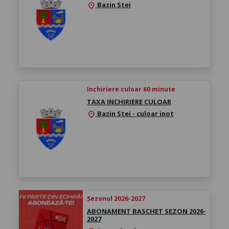
Bazin Stei
location_on
Inchiriere culoar 60 minute
TAXA INCHIRIERE CULOAR
Bazin Stei - culoar inot
location_on
Sezonul 2026-2027
ABONAMENT BASCHET SEZON 2026-
2027