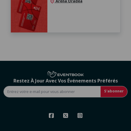
Arena Oradea
location_on
Restez À Jour Avec Vos Événements Préférés
S'abonner