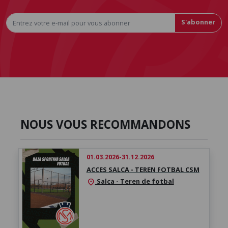
S'abonner
NOUS VOUS RECOMMANDONS
01.03.2026-31.12.2026
ACCES SALCA - TEREN FOTBAL CSM
Salca - Teren de fotbal
location_on