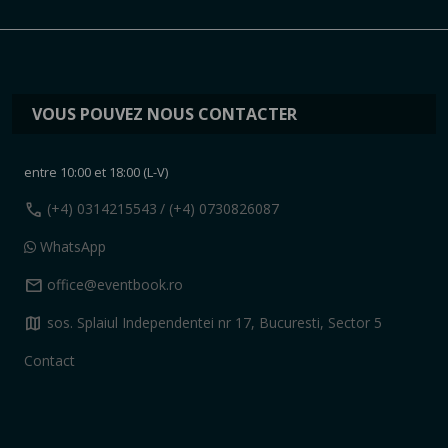
VOUS POUVEZ NOUS CONTACTER
entre 10:00 et 18:00 (L-V)
call
(+4) 0314215543
/ (+4) 0730826087
WhatsApp
mail
office@eventbook.ro
map
sos. Splaiul Independentei nr 17, Bucuresti, Sector 5
Contact