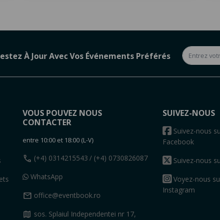
estez À Jour Avec Vos Événements Préférés
VOUS POUVEZ NOUS
SUIVEZ-NOUS
CONTACTER
s
Suivez-nous su
entre 10:00 et 18:00 (L-V)
Facebook
call
(+4) 0314215543
/ (+4) 0730826087
s
Suivez-nous su
WhatsApp
ets
Voyez-nous su
Instagram
mail
office@eventbook.ro
map
sos. Splaiul Independentei nr 17,