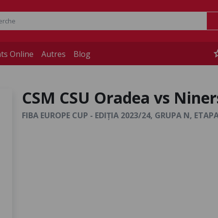
st
ts Online
Autres
Blog
CSM CSU Oradea vs Niner
FIBA EUROPE CUP - EDIȚIA 2023/24, GRUPA N, ETAPA