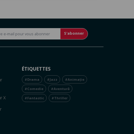
S'abonner
ÉTIQUETTES
r
#Drama
#Jazz
#Animație
#Comedie
#Aventură
r X
#Fantastic
#Thriller
r