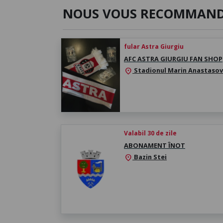
NOUS VOUS RECOMMAN
fular Astra Giurgiu
AFC ASTRA GIURGIU FAN SHOP
Stadionul Marin Anastasov
location_on
Valabil 30 de zile
ABONAMENT ÎNOT
Bazin Stei
location_on