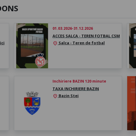
DONS
01.03.2026-31.12.2026
ACCES SALCA - TEREN FOTBAL CSM
ici
Salca - Teren de fotbal
location_on
Inchiriere BAZIN 120 minute
TAXA INCHIRIERE BAZIN
Bazin Stei
location_on