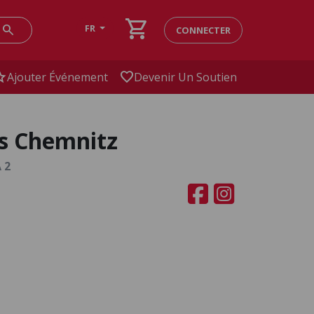
shopping_cart
search
FR
CONNECTER
ar
favorite
Ajouter Événement
Devenir Un Soutien
s Chemnitz
 2