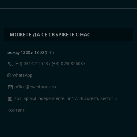
МОЖЕТЕ ДА СЕ СВЪРЖЕТЕ С НАС
между 10:00 и 18:00 (П-П)
call
(+4) 0314215543
/ (+4) 0730826087
WhatsApp
mail
office@eventbook.ro
map
sos. Splaiul Independentei nr 17, Bucuresti, Sector 5
Контакт