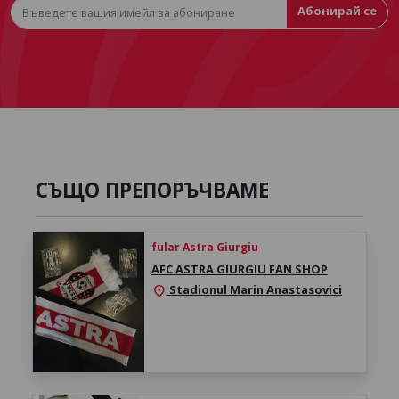
Абонирай се
СЪЩО ПРЕПОРЪЧВАМЕ
fular Astra Giurgiu
AFC ASTRA GIURGIU FAN SHOP
Stadionul Marin Anastasovici
location_on