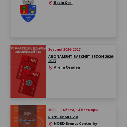
Bazin Stei
location_on
Sezonul 2026-2027
ABONAMENT BASCHET SEZON 2026-
2027
Arena Oradea
location_on
10:00 - Събота, 14 Ноември
RUNSUMMIT 2.0
NORD Events Center by
location_on