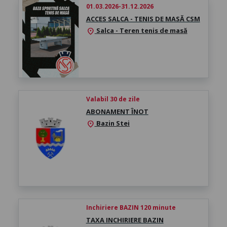
01.03.2026-31.12.2026
ACCES SALCA - TENIS DE MASĂ CSM
Salca - Teren tenis de masă
location_on
Valabil 30 de zile
ABONAMENT ÎNOT
Bazin Stei
location_on
Inchiriere BAZIN 120 minute
TAXA INCHIRIERE BAZIN