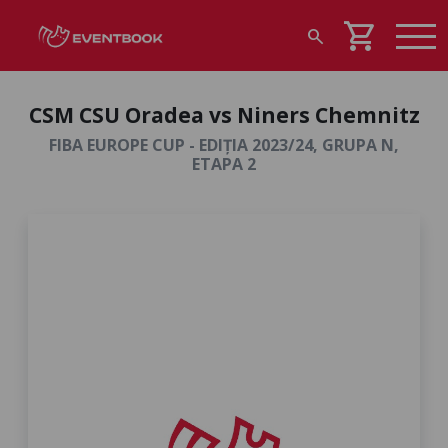
shopping_cart
search
CSM CSU Oradea vs Niners Chemnitz
FIBA EUROPE CUP - EDIȚIA 2023/24, GRUPA N,
ETAPA 2