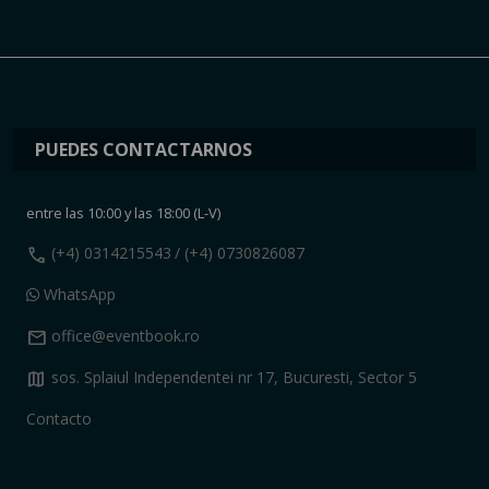
PUEDES CONTACTARNOS
entre las 10:00 y las 18:00 (L-V)
call
(+4) 0314215543
/ (+4) 0730826087
WhatsApp
mail
office@eventbook.ro
map
sos. Splaiul Independentei nr 17, Bucuresti, Sector 5
Contacto