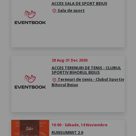
ACCES SALA DE SPORT BEIUȘ
Sala de sport
location_on
28 Aug-31 Dec 2030
ACCES TERENURI DE TENIS - CLUBUL
SPORTIV BIHORUL BEIUS
Terenuri de tenis - Clubul Sportiv
location_on
Bihorul Beius
10:00 - Sábado, 14 Noviembre
RUNSUMMIT 2.0