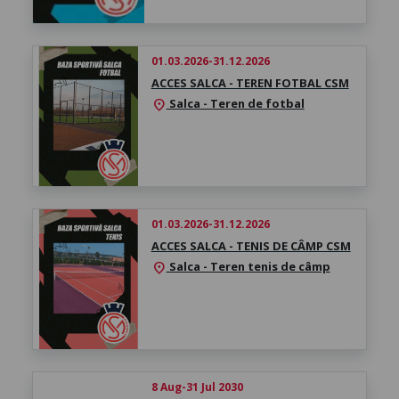
01.03.2026-31.12.2026
ACCES SALCA - TEREN FOTBAL CSM
Salca - Teren de fotbal
location_on
01.03.2026-31.12.2026
ACCES SALCA - TENIS DE CÂMP CSM
Salca - Teren tenis de câmp
location_on
8 Aug-31 Jul 2030