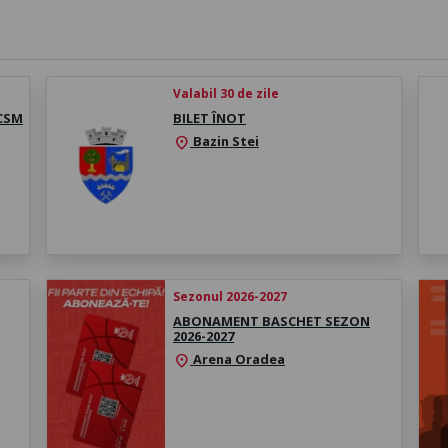
Valabil 30 de zile
 CSM
BILET ÎNOT
Bazin Stei
location_on
Sezonul 2026-2027
ABONAMENT BASCHET SEZON
2026-2027
Arena Oradea
location_on