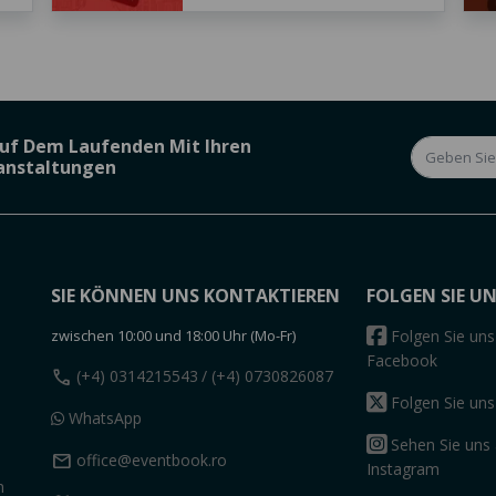
Auf Dem Laufenden Mit Ihren
ranstaltungen
SIE KÖNNEN UNS KONTAKTIEREN
FOLGEN SIE U
zwischen 10:00 und 18:00 Uhr (Mo-Fr)
Folgen Sie uns
Facebook
call
(+4) 0314215543
/ (+4) 0730826087
Folgen Sie uns
WhatsApp
Sehen Sie uns 
mail
office@eventbook.ro
Instagram
n