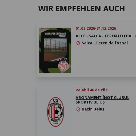
WIR EMPFEHLEN AUCH
01.03.2026-31.12.2026
ACCES SALCA - TEREN FOTBAL
Salca - Teren de fotbal
location_on
Valabil 40 de zile
ABONAMENT ÎNOT CLUBUL
SPORTIV BEIUȘ
Bazin Beiuș
location_on