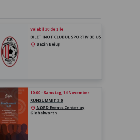
Valabil 30 de zile
BILET ÎNOT CLUBUL SPORTIV BEIUȘ
Bazin Beiuș
location_on
10:00 - Samstag, 14 November
RUNSUMMIT 2.0
NORD Events Center by
location_on
Globalworth