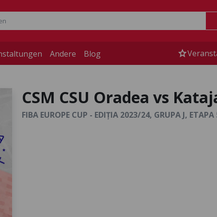
star
Veranst
nstaltungen
Andere
Blog
CSM CSU Oradea vs Kataj
FIBA EUROPE CUP - EDIȚIA 2023/24, GRUPA J, ETAPA 