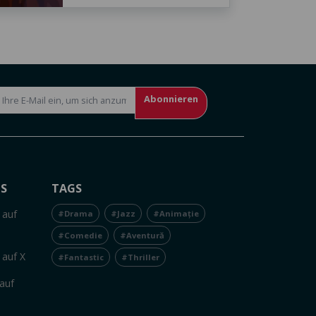
Abonnieren
NS
TAGS
 auf
#Drama
#Jazz
#Animație
#Comedie
#Aventură
 auf X
#Fantastic
#Thriller
auf