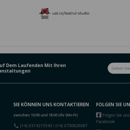
Auf Dem Laufenden Mit Ihren
ranstaltungen
SIE KÖNNEN UNS KONTAKTIEREN
FOLGEN SIE U
zwischen 10:00 und 18:00 Uhr (Mo-Fr)
Folgen Sie uns
Facebook
call
(+4) 0314215543
/ (+4) 0730826087