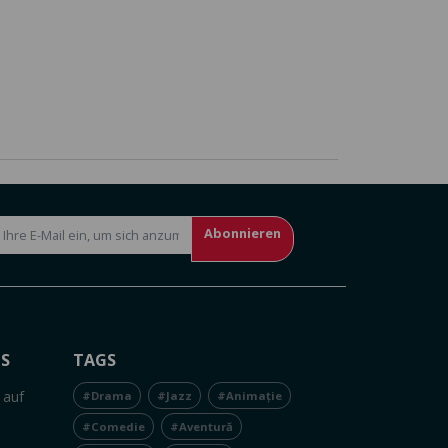
Abonnieren
NS
TAGS
 auf
#Drama
#Jazz
#Animație
#Comedie
#Aventură