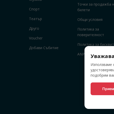
Точки за продажба 
Спорт
билети
Театър
Общи условия
Друго
Политика за
поверителност
Voucher
Политика за бисквит
Добави Събитие
ANPC
Уважава
Използваме о
удостоверява
подобрим ваш
Прием