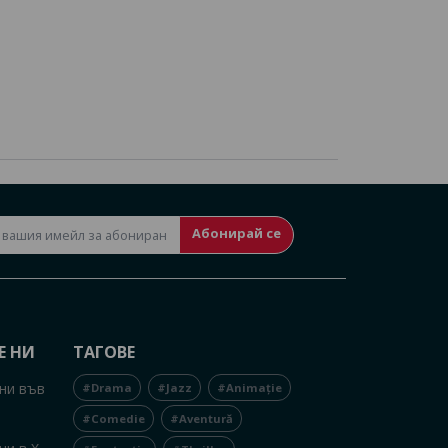
Абонирай се
Е НИ
ТАГОВЕ
ни във
#Drama
#Jazz
#Animație
#Comedie
#Aventură