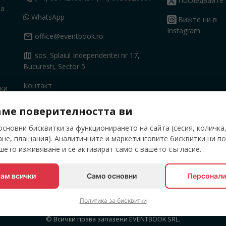
Последвайте 
на
WhatsApp
Вижте ни в
Instagram
mail
office@eventbook.ro
map
sos. Splaiul Independentei nr 17,
Bucuresti, Sector 5
Контакт
ки
ме поверителността ви
сновни бисквитки за функционирането на сайта (сесия, количка
не, плащания). Аналитичните и маркетинговите бисквитки ни по
ето изживяване и се активират само с вашето съгласие.
ам всички
Само основни
Персонали
Политика за бисквитки
© Всички права запазени EVENTBOOK SRL.