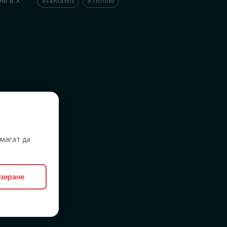
ни в X
#Fantastic
#Thriller
,
магат да
зиране