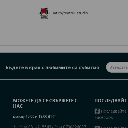
Бъдете в крак с любимите си събития
МОЖЕТЕ ДА СЕ СВЪРЖЕТЕ С
ПОСЛЕДВАЙТ
НАС
Последвайте 
между 10:00 и 18:00 (П-П)
Facebook
call
(+4) 0314215543
/ (+4) 0730826087