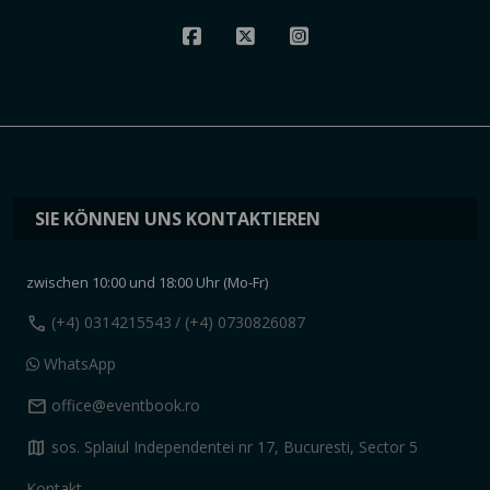
SIE KÖNNEN UNS KONTAKTIEREN
zwischen 10:00 und 18:00 Uhr (Mo-Fr)
call
(+4) 0314215543
/ (+4) 0730826087
WhatsApp
mail
office@eventbook.ro
map
sos. Splaiul Independentei nr 17, Bucuresti, Sector 5
Kontakt